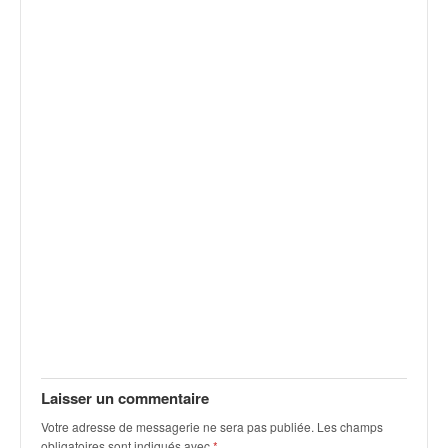
v
i
d
é
o
s
e
t
p
h
o
t
o
s
p
o
u
r
c
Laisser un commentaire
h
Votre adresse de messagerie ne sera pas publiée.
Les champs
a
obligatoires sont indiqués avec
*