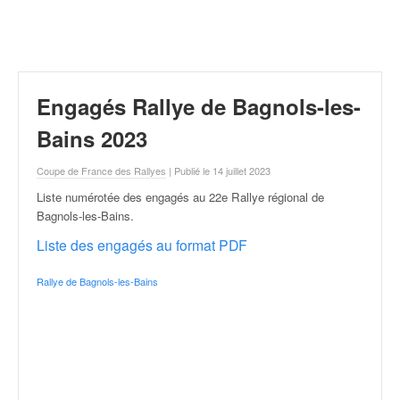
r
a
l
l
y
e
Engagés Rallye de Bagnols-les-
:
N
Bains 2023
e
w
Coupe de France des Rallyes
| Publié le 14 juillet 2023
s
Liste numérotée des engagés au 22e Rallye régional de
,
Bagnols-les-Bains
.
r
é
Liste des engagés au format PDF
s
u
Rallye de Bagnols-les-Bains
l
t
a
t
s
,