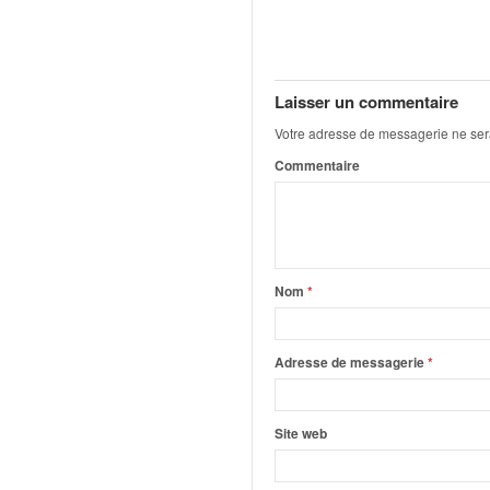
q
u
e
r
a
Laisser un commentaire
l
Votre adresse de messagerie ne ser
l
Commentaire
y
e
d
u
W
R
Nom
*
C
,
d
Adresse de messagerie
*
e
l
'
Site web
E
R