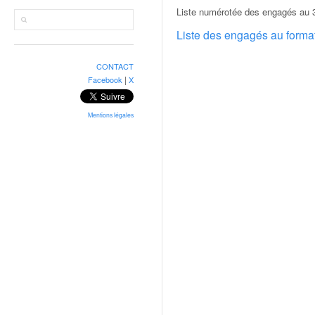
r
Liste numérotée des engagés au 3
a
l
Liste des engagés au form
l
y
CONTACT
e
|
Facebook
X
:
N
e
Mentions légales
w
s
,
r
é
s
u
l
t
a
t
s
,