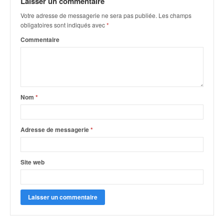
Laisser un commentaire
q
u
Votre adresse de messagerie ne sera pas publiée.
Les champs
e
obligatoires sont indiqués avec
*
r
Commentaire
a
l
l
y
e
d
Nom
*
u
W
R
Adresse de messagerie
*
C
,
d
Site web
e
l
'
E
R