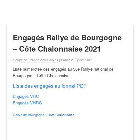
r
a
l
l
y
e
Engagés Rallye de Bourgogne
:
N
– Côte Chalonnaise 2021
e
w
Coupe de France des Rallyes
| Publié le 3 juillet 2021
s
Liste numérotée des engagés au 30e Rallye national de
,
Bourgogne – Côte Chalonnaise
.
r
é
Liste des engagés au format PDF
s
Engagés VHC
u
Engagés VHRS
l
t
Rallye de Bourgogne - Côte Chalonnaise
a
t
s
,