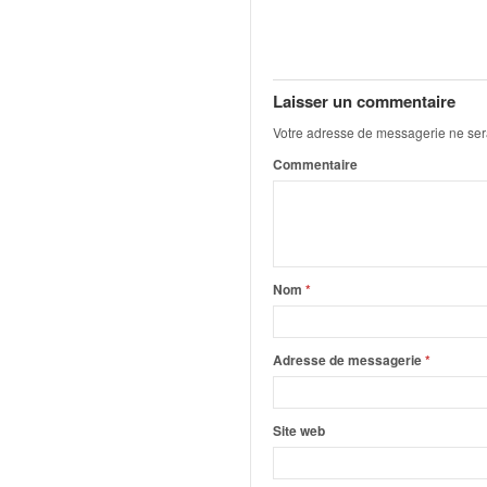
q
u
e
r
a
Laisser un commentaire
l
Votre adresse de messagerie ne ser
l
Commentaire
y
e
d
u
W
R
Nom
*
C
,
d
Adresse de messagerie
*
e
l
'
Site web
E
R