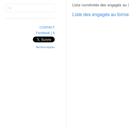
r
Liste numérotée des engagés au 
a
l
Liste des engagés au form
l
y
CONTACT
e
|
Facebook
X
:
N
e
Mentions légales
w
s
,
r
é
s
u
l
t
a
t
s
,