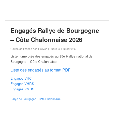
r
a
l
l
y
e
Engagés Rallye de Bourgogne
:
N
– Côte Chalonnaise 2026
e
w
Coupe de France des Rallyes
| Publié le 4 juillet 2026
s
Liste numérotée des engagés au 35e Rallye national de
,
Bourgogne – Côte Chalonnaise
.
r
é
Liste des engagés au format PDF
s
Engagés VHC
u
Engagés VHRS
l
Engagés VMRS
t
a
Rallye de Bourgogne - Côte Chalonnaise
t
s
,