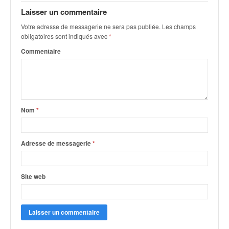
q
Laisser un commentaire
u
e
Votre adresse de messagerie ne sera pas publiée.
Les champs
r
obligatoires sont indiqués avec
*
a
Commentaire
l
l
y
e
d
u
Nom
*
W
R
C
Adresse de messagerie
*
,
d
e
Site web
l
'
E
R