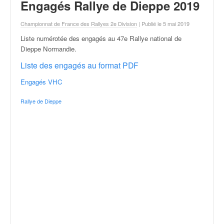
r
Engagés Rallye de Dieppe 2019
a
l
Championnat de France des Rallyes 2e Division
| Publié le 5 mai 2019
l
Liste numérotée des engagés au 47e Rallye national de
y
Dieppe Normandie
.
e
:
Liste des engagés au format PDF
N
Engagés VHC
e
w
Rallye de Dieppe
s
,
r
é
s
u
l
t
a
t
s
,