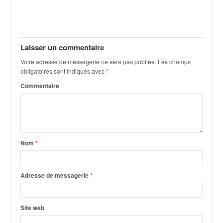
v
i
d
é
Laisser un commentaire
o
s
Votre adresse de messagerie ne sera pas publiée.
Les champs
e
obligatoires sont indiqués avec
*
t
Commentaire
p
h
o
t
o
s
Nom
*
p
o
u
Adresse de messagerie
*
r
c
h
Site web
a