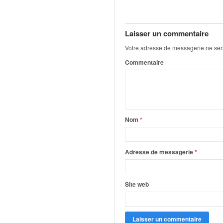
q
u
e
Laisser un commentaire
r
a
Votre adresse de messagerie ne ser
l
Commentaire
l
y
e
d
u
W
Nom
*
R
C
,
Adresse de messagerie
*
d
e
l
Site web
'
E
R