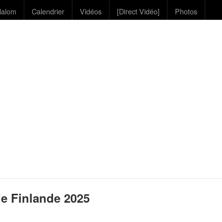
lalom
Calendrier
Vidéos
[Direct Vidéo]
Photos
e Finlande 2025