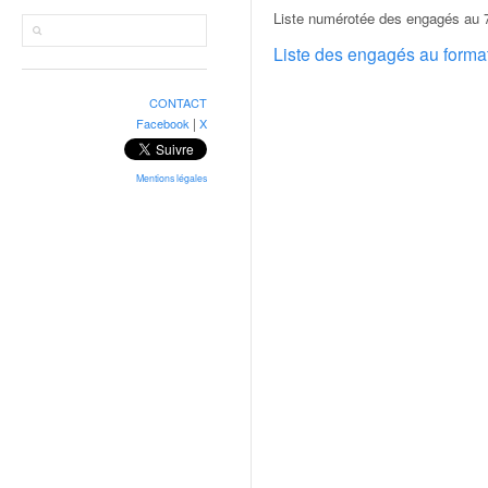
r
Liste numérotée des engagés au 7
a
l
Liste des engagés au form
l
y
CONTACT
e
|
Facebook
X
:
N
e
Mentions légales
w
s
,
r
é
s
u
l
t
a
t
s
,