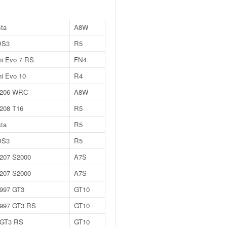
sta
A8W
DS3
R5
hi Evo 7 RS
FN4
hi Evo 10
R4
 206 WRC
A8W
208 T16
R5
sta
R5
DS3
R5
 207 S2000
A7S
 207 S2000
A7S
 997 GT3
GT10
 997 GT3 RS
GT10
 GT3 RS
GT10