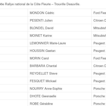
e Rallye national de la Côte Fleurie – Trouville Deauville
.
MONDON Cédric
Ford Fie
PESENTI Julien
Citroen 
BLONDEL David
Mitsubis
MOINET Karine
Mitsubis
LEMONNIER Marie-Laure
Peugeot
HOUSSIN Gaetan
Peugeot 
MORIN Carol
Ford Fie
BARBARA Chantal
Citroen 
REYDELLET Steve
Peugeot
FESQUET Mickael
Peugeot
NOURRY Anne-Sophie
Porsche
DHOTE Gwenaelle
Porsche
ROBE Géraldine
Porsche