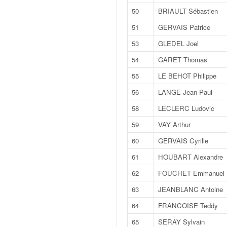
C
,
50
BRIAULT Sébastien
d
51
GERVAIS Patrice
u
c
53
GLEDEL Joel
h
54
GARET Thomas
a
m
55
LE BEHOT Philippe
p
56
LANGE Jean-Paul
i
o
58
LECLERC Ludovic
n
59
VAY Arthur
n
a
60
GERVAIS Cyrille
t
61
HOUBART Alexandre
e
t
62
FOUCHET Emmanuel
d
63
JEANBLANC Antoine
e
l
64
FRANCOISE Teddy
a
65
SERAY Sylvain
c