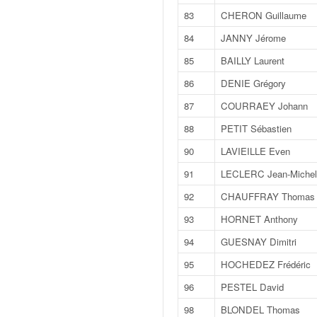
u
83
CHERON Guillaume
t
e
84
JANNY Jérome
l
85
BAILLY Laurent
'
a
86
DENIE Grégory
c
87
COURRAEY Johann
t
u
88
PETIT Sébastien
a
90
LAVIEILLE Even
l
i
91
LECLERC Jean-Michel
t
92
CHAUFFRAY Thomas
é
d
93
HORNET Anthony
e
l
94
GUESNAY Dimitri
a
95
HOCHEDEZ Frédéric
c
o
96
PESTEL David
u
98
BLONDEL Thomas