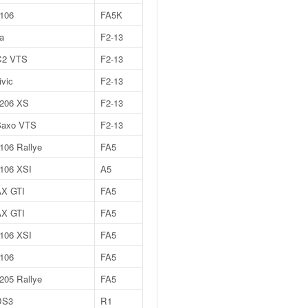
 106
FA5K
za
F2-13
 C2 VTS
F2-13
vic
F2-13
 206 XS
F2-13
Saxo VTS
F2-13
106 Rallye
FA5
106 XSI
A5
AX GTI
FA5
AX GTI
FA5
106 XSI
FA5
 106
FA5
205 Rallye
FA5
DS3
R1