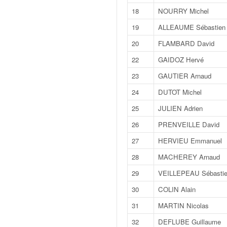
v
18
NOURRY Michel
i
19
ALLEAUME Sébastien
d
é
20
FLAMBARD David
o
s
22
GAIDOZ Hervé
e
23
GAUTIER Arnaud
t
p
24
DUTOT Michel
h
25
JULIEN Adrien
o
t
26
PRENVEILLE David
o
27
HERVIEU Emmanuel
s
p
28
MACHEREY Arnaud
o
29
VEILLEPEAU Sébasti
u
r
30
COLIN Alain
c
31
MARTIN Nicolas
h
a
32
DEFLUBE Guillaume