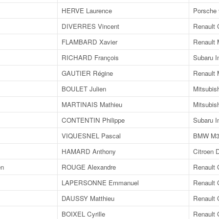
HERVE Laurence
Porsche
DIVERRES Vincent
Renault 
FLAMBARD Xavier
Renault
RICHARD François
Subaru I
GAUTIER Régine
Renault
BOULET Julien
Mitsubis
MARTINAIS Mathieu
Mitsubis
CONTENTIN Philippe
Subaru I
VIQUESNEL Pascal
BMW M
HAMARD Anthony
Citroen 
en
ROUGE Alexandre
Renault 
LAPERSONNE Emmanuel
Renault 
DAUSSY Matthieu
Renault 
BOIXEL Cyrille
Renault 