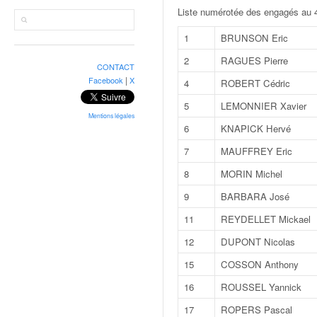
r
Liste numérotée des engagés au 46
a
l
1
BRUNSON Eric
l
y
2
RAGUES Pierre
CONTACT
e
|
Facebook
X
4
ROBERT Cédric
:
N
5
LEMONNIER Xavier
e
Mentions légales
6
KNAPICK Hervé
w
s
7
MAUFFREY Eric
,
8
MORIN Michel
r
é
9
BARBARA José
s
11
REYDELLET Mickael
u
l
12
DUPONT Nicolas
t
15
COSSON Anthony
a
t
16
ROUSSEL Yannick
s
17
ROPERS Pascal
,