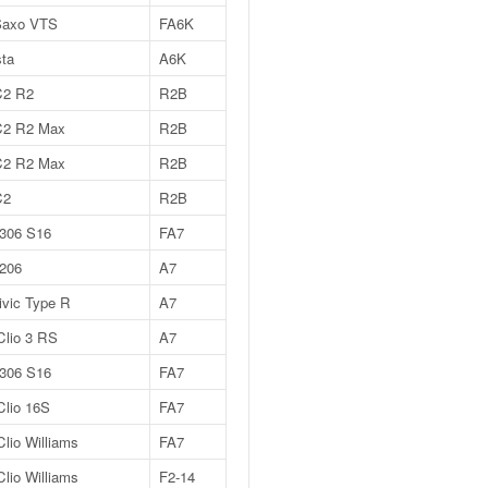
Saxo VTS
FA6K
sta
A6K
C2 R2
R2B
 C2 R2 Max
R2B
 C2 R2 Max
R2B
C2
R2B
 306 S16
FA7
 206
A7
vic Type R
A7
Clio 3 RS
A7
 306 S16
FA7
Clio 16S
FA7
Clio Williams
FA7
Clio Williams
F2-14