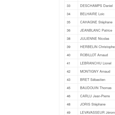
q
33
DESCHAMPS Daniel
u
e
34
BELHAIRE Loic
r
35
CAHAGNE Stéphane
a
l
36
JEANBLANC Patrice
l
38
JULIENNE Nicolas
y
e
39
HERBELIN Christophe
d
40
ROBILLOT Arnaud
u
W
41
LEBRANCHU Lionel
R
42
MONTIGNY Arnaud
C
,
43
BRET Sébastien
d
e
45
BAUDOUIN Thomas
l
46
CARLU Jean-Pierre
'
E
48
JORIS Stéphane
R
49
LEVAVASSEUR Jérom