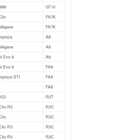
 996
GT10
Clio
FA7K
 Mégane
FA7K
mpreza
A8
 Mégane
A8
hi Evo 9
A8
hi Evo 8
FA8
mpreza STI
FA8
3
FA8
DS3
R3T
Clio R3
R3C
Clio
R3C
Clio R3
R3C
Clio R3
R3C