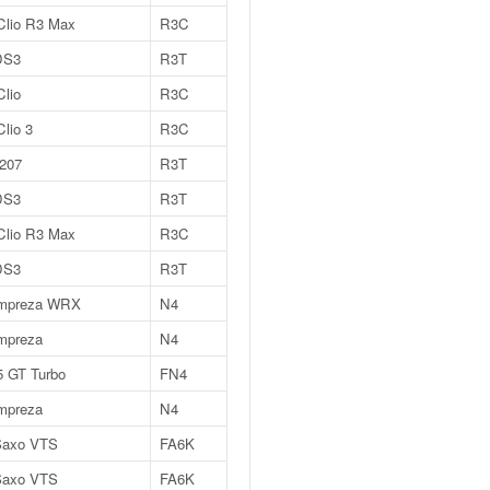
Clio R3 Max
R3C
DS3
R3T
Clio
R3C
Clio 3
R3C
 207
R3T
DS3
R3T
Clio R3 Max
R3C
DS3
R3T
Impreza WRX
N4
mpreza
N4
5 GT Turbo
FN4
mpreza
N4
Saxo VTS
FA6K
Saxo VTS
FA6K