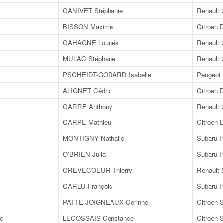
CANIVET Stéphanie
Renault 
BISSON Maxime
Citroen 
CAHAGNE Lounés
Renault 
MULAC Stéphane
Renault 
PSCHEIDT-GODARD Isabelle
Peugeot
ALIGNET Cédric
Citroen 
CARRE Anthony
Renault 
CARPE Mathieu
Citroen 
MONTIGNY Nathalie
Subaru 
O’BRIEN Julia
Subaru I
CREVECOEUR Thierry
Renault 
CARLU François
Subaru I
PATTE-JOIGNEAUX Corinne
Citroen 
e
LECOSSAIS Constance
Citroen 