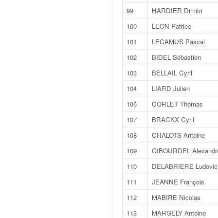
r
s
99
HARDIER Dimitri
e
100
LEON Patrice
d
e
101
LECAMUS Pascal
c
102
BIDEL Sébastien
ô
t
103
BELLAIL Cyril
e
104
LIARD Julien
e
t
106
CORLET Thomas
d
107
BRACKX Cyril
u
s
108
CHALOTS Antoine
l
109
GIBOURDEL Alexandr
a
l
110
DELABRIERE Ludovic
o
111
JEANNE François
m
112
MABIRE Nicolas
113
MARGELY Antoine