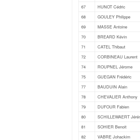
o
67
HUNOT Cédric
u
68
GOULEY Philippe
p
e
69
MASSE Antoine
d
e
70
BREARD Kévin
F
71
CATEL Thibaut
r
a
72
CORBINEAU Laurent
n
74
ROUPNEL Jérome
c
e
75
GUEGAN Frédéric
e
77
BAUDUIN Alain
t
a
78
CHEVALIER Anthony
u
79
DUFOUR Fabien
s
s
80
SCHILLEWAERT Jéré
i
81
SOHIER Benoit
t
o
82
VABRE Johackim