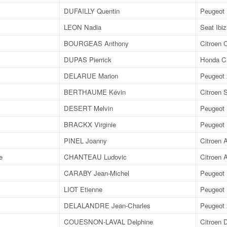
DUFAILLY Quentin
Peugeot
LEON Nadia
Seat Ibi
BOURGEAS Anthony
Citroen
DUPAS Pierrick
Honda Ci
DELARUE Marion
Peugeot
BERTHAUME Kévin
Citroen 
DESERT Melvin
Peugeot 
BRACKX Virginie
Peugeot 
PINEL Joanny
Citroen 
e
CHANTEAU Ludovic
Citroen 
CARABY Jean-Michel
Peugeot 
LIOT Etienne
Peugeot
DELALANDRE Jean-Charles
Peugeot 
COUESNON-LAVAL Delphine
Citroen 