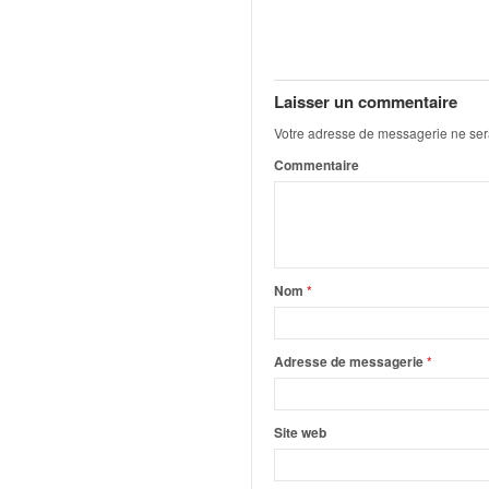
q
u
e
r
a
Laisser un commentaire
l
Votre adresse de messagerie ne ser
l
Commentaire
y
e
d
u
W
R
Nom
*
C
,
d
Adresse de messagerie
*
e
l
'
Site web
E
R