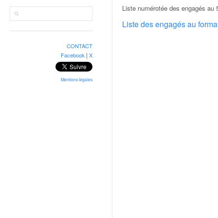
r
Liste numérotée des engagés au 52
a
l
Liste des engagés au form
l
y
CONTACT
e
|
Facebook
X
:
N
e
Mentions légales
w
s
,
r
é
s
u
l
t
a
t
s
,