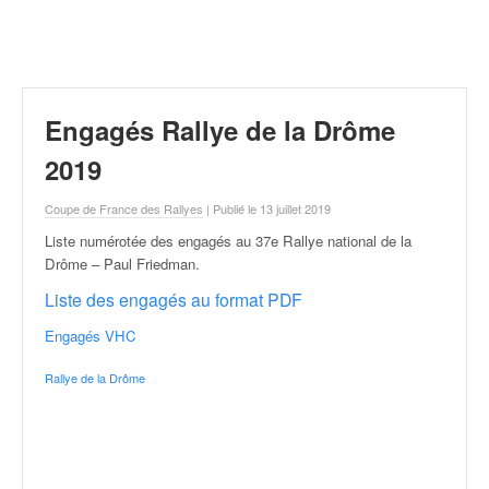
r
a
l
l
y
e
Engagés Rallye de la Drôme
:
N
2019
e
w
Coupe de France des Rallyes
| Publié le 13 juillet 2019
s
Liste numérotée des engagés au 37e Rallye national de la
,
Drôme – Paul Friedman
.
r
é
Liste des engagés au format PDF
s
Engagés VHC
u
l
Rallye de la Drôme
t
a
t
s
,