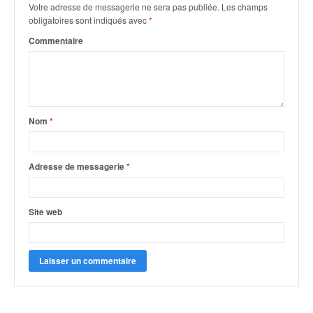
q
Votre adresse de messagerie ne sera pas publiée.
Les champs
u
obligatoires sont indiqués avec
*
e
Commentaire
r
a
l
l
y
e
Nom
*
d
u
W
Adresse de messagerie
*
R
C
,
Site web
d
e
l
'
E
R