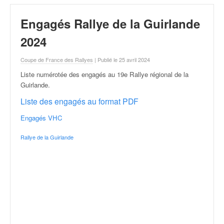
r
a
Engagés Rallye de la Guirlande
l
l
2024
y
e
Coupe de France des Rallyes
| Publié le 25 avril 2024
:
N
Liste numérotée des engagés au 19e Rallye régional de la
e
Guirlande
.
w
Liste des engagés au format PDF
s
,
Engagés VHC
r
é
Rallye de la Guirlande
s
u
l
t
a
t
s
,