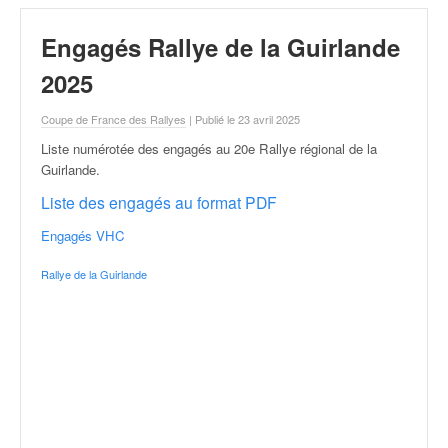
r
a
Engagés Rallye de la Guirlande
l
l
2025
y
e
Coupe de France des Rallyes
| Publié le 23 avril 2025
:
N
Liste numérotée des engagés au 20e Rallye régional de la
e
Guirlande
.
w
Liste des engagés au format PDF
s
,
Engagés VHC
r
é
Rallye de la Guirlande
s
u
l
t
a
t
s
,