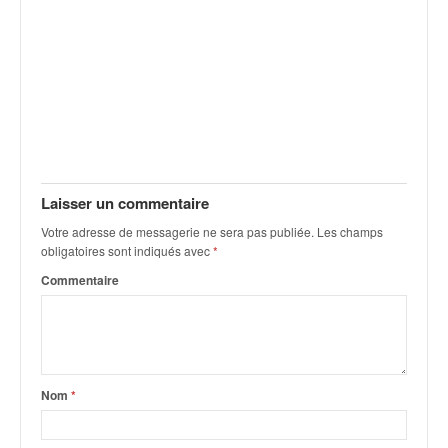
v
i
d
é
o
s
e
t
p
h
Laisser un commentaire
o
Votre adresse de messagerie ne sera pas publiée.
Les champs
t
obligatoires sont indiqués avec
*
o
Commentaire
s
p
o
u
r
c
Nom
*
h
a