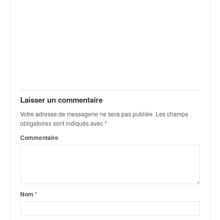
v
i
d
é
o
s
e
t
p
h
Laisser un commentaire
o
Votre adresse de messagerie ne sera pas publiée.
Les champs
t
obligatoires sont indiqués avec
*
o
Commentaire
s
p
o
u
r
c
Nom
*
h
a