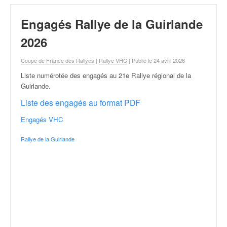
r
a
Engagés Rallye de la Guirlande
l
l
2026
y
e
Coupe de France des Rallyes
|
Rallye VHC
| Publié le 24 avril 2026
:
N
Liste numérotée des engagés au 21e Rallye régional de la
e
Guirlande
.
w
Liste des engagés au format PDF
s
,
Engagés VHC
r
é
Rallye de la Guirlande
s
u
l
t
a
t
s
,