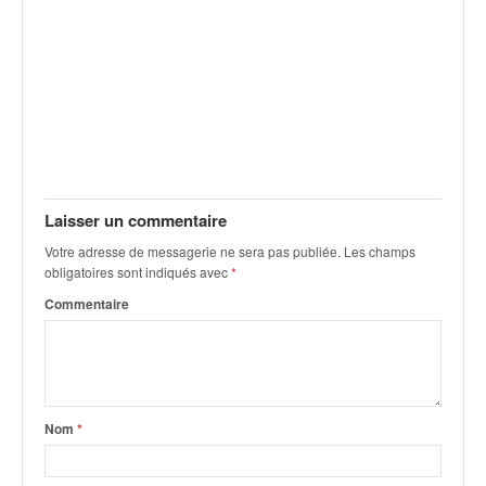
v
i
d
é
o
s
e
t
p
h
Laisser un commentaire
o
Votre adresse de messagerie ne sera pas publiée.
Les champs
t
obligatoires sont indiqués avec
*
o
Commentaire
s
p
o
u
r
c
Nom
*
h
a