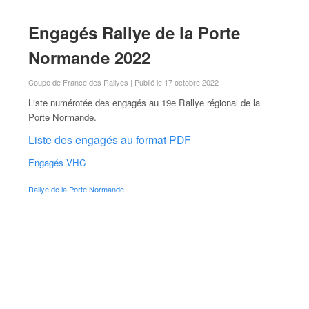
r
a
Engagés Rallye de la Porte
l
l
Normande 2022
y
e
Coupe de France des Rallyes
| Publié le 17 octobre 2022
:
N
Liste numérotée des engagés au 19e Rallye régional de la
e
Porte Normande
.
w
Liste des engagés au format PDF
s
,
Engagés VHC
r
é
Rallye de la Porte Normande
s
u
l
t
a
t
s
,