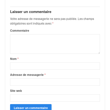
v
i
Laisser un commentaire
d
é
Votre adresse de messagerie ne sera pas publiée.
Les champs
obligatoires sont indiqués avec
*
o
s
Commentaire
e
t
p
h
o
Nom
*
t
o
s
Adresse de messagerie
*
p
o
u
r
Site web
c
h
a