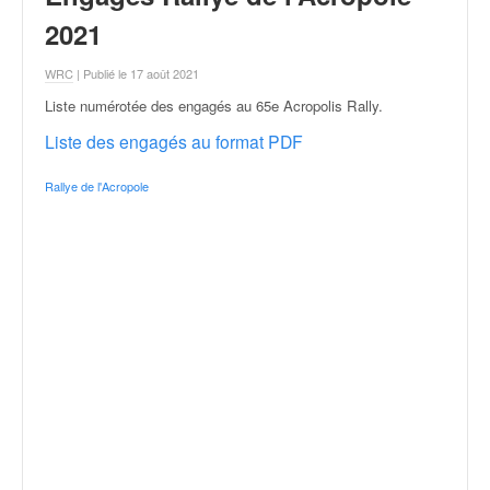
r
a
2021
l
l
WRC
| Publié le 17 août 2021
y
Liste numérotée des engagés au 65e Acropolis Rally
.
e
:
Liste des engagés au format PDF
N
e
Rallye de l'Acropole
w
s
,
r
é
s
u
l
t
a
t
s
,