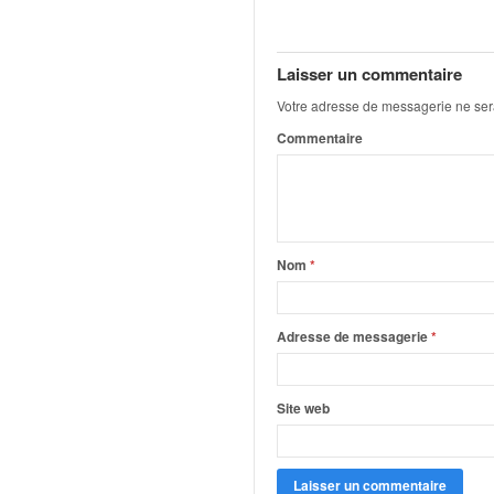
q
u
e
Laisser un commentaire
r
a
Votre adresse de messagerie ne ser
l
Commentaire
l
y
e
d
u
W
Nom
*
R
C
,
Adresse de messagerie
*
d
e
l
Site web
'
E
R