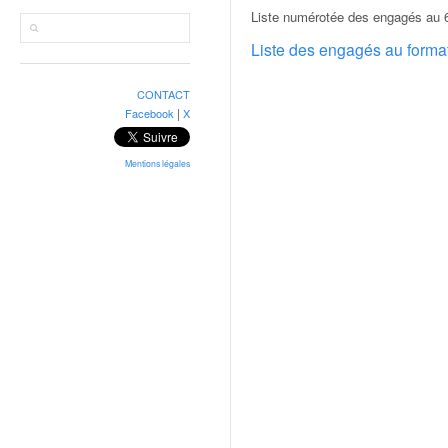
r
Liste numérotée des engagés au 6
a
l
Liste des engagés au form
l
y
CONTACT
e
|
Facebook
X
:
N
e
Mentions légales
w
s
,
r
é
s
u
l
t
a
t
s
,