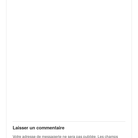
v
i
d
é
o
s
e
t
p
h
o
t
o
s
p
o
u
r
c
h
Laisser un commentaire
a
Votre adresse de messagerie ne sera pas publiée.
Les champs