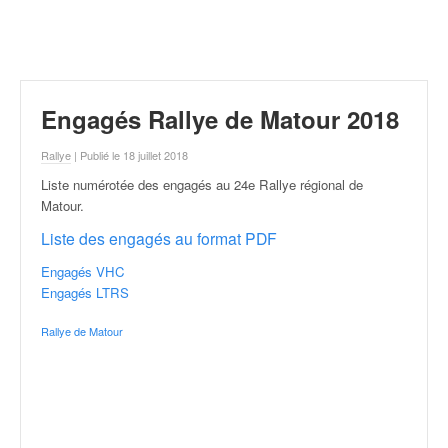
r
a
l
l
y
e
Engagés Rallye de Matour 2018
:
N
Rallye
| Publié le 18 juillet 2018
e
Liste numérotée des engagés au 24e Rallye régional de
w
Matour
.
s
,
Liste des engagés au format PDF
r
é
Engagés VHC
s
Engagés LTRS
u
Rallye de Matour
l
t
a
t
s
,