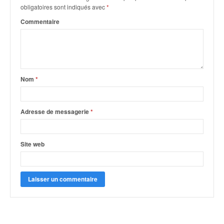
q
obligatoires sont indiqués avec
*
u
Commentaire
e
r
a
l
l
y
Nom
*
e
d
u
Adresse de messagerie
*
W
R
C
Site web
,
d
e
l
'
E
R