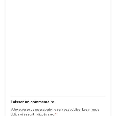
v
i
d
é
o
s
e
t
p
h
o
t
o
s
p
o
u
r
c
Laisser un commentaire
h
Votre adresse de messagerie ne sera pas publiée.
Les champs
a
obligatoires sont indiqués avec
*