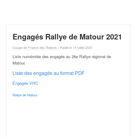
r
a
l
l
y
e
Engagés Rallye de Matour 2021
:
N
Coupe de France des Rallyes
| Publié le 14 juillet 2021
e
Liste numérotée des engagés au 26e Rallye régional de
w
Matour
.
s
,
Liste des engagés au format PDF
r
é
Engagés VHC
s
Rallye de Matour
u
l
t
a
t
s
,