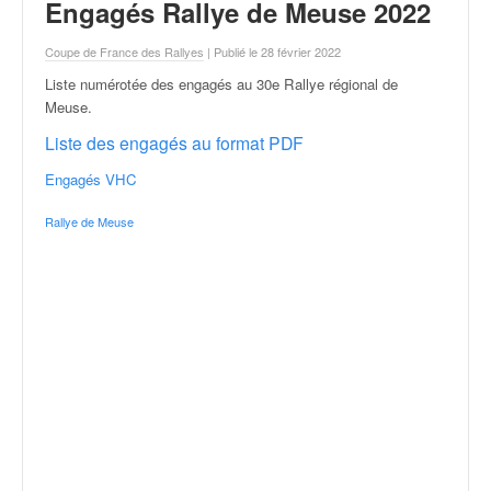
r
Engagés Rallye de Meuse 2022
a
l
Coupe de France des Rallyes
| Publié le 28 février 2022
l
Liste numérotée des engagés au 30e Rallye régional de
y
Meuse
.
e
:
Liste des engagés au format PDF
N
Engagés VHC
e
w
Rallye de Meuse
s
,
r
é
s
u
l
t
a
t
s
,