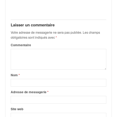
v
i
d
é
Laisser un commentaire
o
s
Votre adresse de messagerie ne sera pas publiée.
Les champs
e
obligatoires sont indiqués avec
*
t
Commentaire
p
h
o
t
o
s
Nom
*
p
o
u
Adresse de messagerie
*
r
c
h
Site web
a