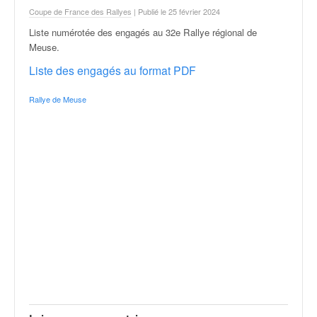
r
Coupe de France des Rallyes
| Publié le 25 février 2024
a
l
Liste numérotée des engagés au 32e Rallye régional de
l
Meuse
.
y
Liste des engagés au format PDF
e
:
Rallye de Meuse
N
e
w
s
,
r
é
s
u
l
t
a
t
s
,