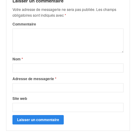
Laisser un commentaire
v
Votre adresse de messagerie ne sera pas publiée.
Les champs
i
obligatoires sont indiqués avec
*
d
é
Commentaire
o
s
e
t
p
Nom
*
h
o
t
Adresse de messagerie
*
o
s
p
Site web
o
u
r
c
h
a