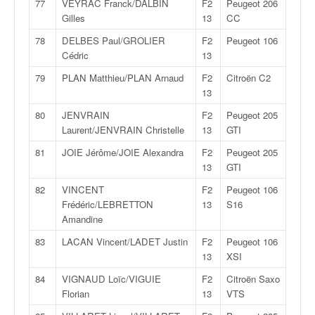
77
VEYRAC Franck/DALBIN
F2
Peugeot 206
Gilles
13
CC
78
DELBES Paul/GROLIER
F2
Peugeot 106
Cédric
13
79
PLAN Matthieu/PLAN Arnaud
F2
Citroën C2
13
80
JENVRAIN
F2
Peugeot 205
Laurent/JENVRAIN Christelle
13
GTI
81
JOIE Jérôme/JOIE Alexandra
F2
Peugeot 205
13
GTI
82
VINCENT
F2
Peugeot 106
Frédéric/LEBRETTON
13
S16
Amandine
83
LACAN Vincent/LADET Justin
F2
Peugeot 106
13
XSI
84
VIGNAUD Loïc/VIGUIE
F2
Citroën Saxo
Florian
13
VTS