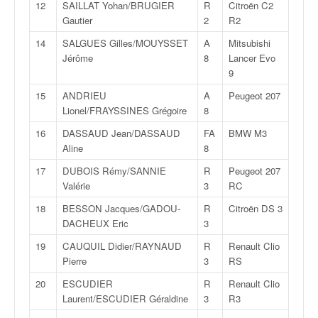
q
12
SAILLAT Yohan/BRUGIER
R
Citroën C2
u
Gautier
2
R2
e
14
SALGUES Gilles/MOUYSSET
A
Mitsubishi
r
Jérôme
8
Lancer Evo
a
9
l
l
15
ANDRIEU
A
Peugeot 207
y
Lionel/FRAYSSINES Grégoire
8
e
16
DASSAUD Jean/DASSAUD
FA
BMW M3
d
Aline
8
u
W
17
DUBOIS Rémy/SANNIE
R
Peugeot 207
R
Valérie
3
RC
C
18
BESSON Jacques/GADOU-
R
Citroën DS 3
,
DACHEUX Eric
3
d
e
19
CAUQUIL Didier/RAYNAUD
R
Renault Clio
l
Pierre
3
RS
'
20
ESCUDIER
R
Renault Clio
E
Laurent/ESCUDIER Géraldine
3
R3
R