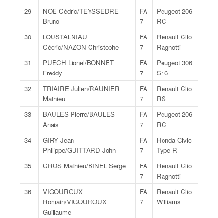
o
29
NOE Cédric/TEYSSEDRE
FA
Peugeot 206
u
Bruno
7
RC
p
e
30
LOUSTALNIAU
FA
Renault Clio
d
Cédric/NAZON Christophe
7
Ragnotti
e
31
PUECH Lionel/BONNET
FA
Peugeot 306
F
Freddy
7
S16
r
a
32
TRIAIRE Julien/RAUNIER
FA
Renault Clio
n
Mathieu
7
RS
c
33
BAULES Pierre/BAULES
FA
Peugeot 206
e
Anais
7
RC
e
t
34
GIRY Jean-
FA
Honda Civic
a
Philippe/GUITTARD John
7
Type R
u
35
CROS Mathieu/BINEL Serge
FA
Renault Clio
s
7
Ragnotti
s
i
36
VIGOUROUX
FA
Renault Clio
t
Romain/VIGOUROUX
7
Williams
o
Guillaume