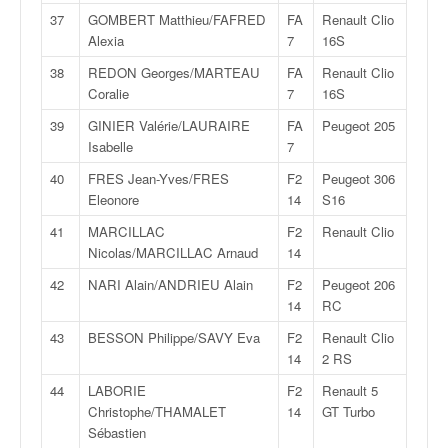
u
37
GOMBERT Matthieu/FAFRED
FA
Renault Clio
t
Alexia
7
16S
e
l
38
REDON Georges/MARTEAU
FA
Renault Clio
'
Coralie
7
16S
a
39
GINIER Valérie/LAURAIRE
FA
Peugeot 205
c
Isabelle
7
t
u
40
FRES Jean-Yves/FRES
F2
Peugeot 306
a
Eleonore
14
S16
l
41
MARCILLAC
F2
Renault Clio
i
Nicolas/MARCILLAC Arnaud
14
t
é
42
NARI Alain/ANDRIEU Alain
F2
Peugeot 206
d
14
RC
e
43
BESSON Philippe/SAVY Eva
F2
Renault Clio
l
14
2 RS
a
c
44
LABORIE
F2
Renault 5
o
Christophe/THAMALET
14
GT Turbo
u
Sébastien