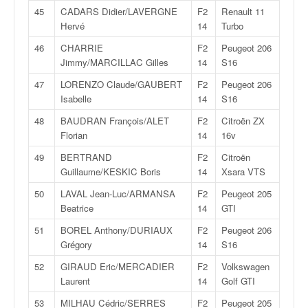
r
45
CADARS Didier/LAVERGNE
F2
Renault 11
s
Hervé
14
Turbo
e
d
46
CHARRIE
F2
Peugeot 206
e
Jimmy/MARCILLAC Gilles
14
S16
c
47
LORENZO Claude/GAUBERT
F2
Peugeot 206
ô
Isabelle
14
S16
t
e
48
BAUDRAN François/ALET
F2
Citroën ZX
e
Florian
14
16v
t
49
BERTRAND
F2
Citroën
d
Guillaume/KESKIC Boris
14
Xsara VTS
u
s
50
LAVAL Jean-Luc/ARMANSA
F2
Peugeot 205
l
Beatrice
14
GTI
a
l
51
BOREL Anthony/DURIAUX
F2
Peugeot 206
o
Grégory
14
S16
m
52
GIRAUD Eric/MERCADIER
F2
Volkswagen
Laurent
14
Golf GTI
53
MILHAU Cédric/SERRES
F2
Peugeot 205