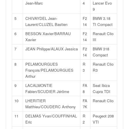
Jean-Marc
4
Lancer Evo
v
9
i
d
5
CHIVAYDEL Jean-
F2
BMW 3.18
é
Laurent/CLUZEL Bastien
14
TI Compact
o
6
BESSON Xavier/BARRAU
F2
Renault Clio
s
Xavier
14
III
e
t
7
JEAN Philippe/ALAUX Jessica
F2
BMW 318
p
14
Compact
h
o
8
PELAMOURGUES
R
Renault Clio
t
François/PELAMOURGUES
3
R3
o
Arthur
s
9
LACALMONTIE
FA
Seat Ibiza
p
Fabien/SCUDIER Jérôme
8
Cupra TDI
o
u
10
LHERITIER
FA
Renault Clio
r
Matthieu/COUDERC Anthony
7K
c
11
DELMAS Yvan/COUFFINHAL
R
Peugeot 208
h
Eric
2
VTI
a