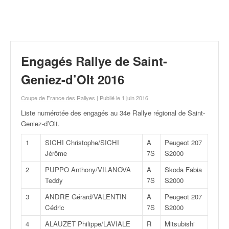
r
a
l
l
y
e
Engagés Rallye de Saint-
:
N
Geniez-d’Olt 2016
e
w
Coupe de France des Rallyes
| Publié le 1 juin 2016
s
Liste numérotée des engagés au 34e Rallye régional de Saint-
,
Geniez-d’Olt
.
r
é
1
SICHI Christophe/SICHI
A
Peugeot 207
s
Jérôme
7S
S2000
u
2
PUPPO Anthony/VILANOVA
A
Skoda Fabia
l
Teddy
7S
S2000
t
a
3
ANDRE Gérard/VALENTIN
A
Peugeot 207
t
Cédric
7S
S2000
s
4
ALAUZET Philippe/LAVIALE
R
Mitsubishi
,