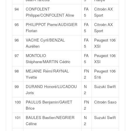
94
CONFOLENT
FA
Citroën AX
Philippe/CONFOLENT Aline
5
Sport
95
PHILIPPOT Pierre/AUDIGIER
FA
Citroën AX
Florian
5
Sport
96
VACHE Cyril/BENZAL
FA
Peugeot 106
Aurélien
5
XSI
97
MONTOLIO
FA
Peugeot 106
Stéphane/MARTIN Cédric
5
XSI
98
MEJANE Rémi/RAYNAL
FN
Peugeot 106
Yvette
2
S16
99
DURAND Honoré/LUCADOU
N
Suzuki Swift
Joris
2
100
PAULUS Benjamin/GAVET
FN
Citroën Saxo
Brice
2
101
BAULES Bastien/NEGRIER
N
Suzuki Swift
Céline
2