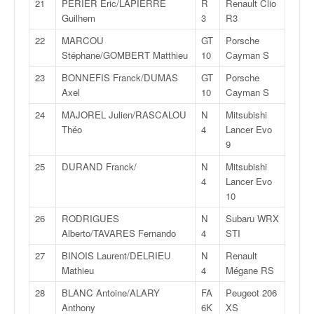
C
21
PERIER Eric/LAPIERRE
R
Renault Clio
,
Guilhem
3
R3
d
22
MARCOU
GT
Porsche
u
Stéphane/GOMBERT Matthieu
10
Cayman S
c
h
23
BONNEFIS Franck/DUMAS
GT
Porsche
a
Axel
10
Cayman S
m
24
MAJOREL Julien/RASCALOU
N
Mitsubishi
p
Théo
4
Lancer Evo
i
9
o
n
25
DURAND Franck/
N
Mitsubishi
n
4
Lancer Evo
a
10
t
26
RODRIGUES
N
Subaru WRX
e
Alberto/TAVARES Fernando
4
STI
t
d
27
BINOIS Laurent/DELRIEU
N
Renault
e
Mathieu
4
Mégane RS
l
28
BLANC Antoine/ALARY
FA
Peugeot 206
a
Anthony
6K
XS
c