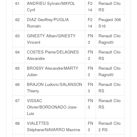
61
ANDRIEU Sylvain/MAYOL
F2
Renault Clio
Cyril
14
RS
62
DIAZ Geoffrey/PUGLIA
F2
Peugeot 306
Romain
14
S16
63
GINESTY Alban/GINESTY
FN
Renault Clio
Vincent
3
Ragnotti
64
COSTES Pierre/DELAGNES
FN
Renault Clio
Alexandre
3
RS
65
BROSSY Alexandre/MARTY
FN
Renault Clio
Julien
3
Ragnotti
66
BRAJON Ludovic/SALANSON
FN
Renault Clio
Thierry
3
RS
67
VISSAC
FN
Renault Clio
Olivier/BORDONADO Jose-
3
RS
Luis
68
VIALETTES
FN
Renault Clio
Stéphane/NAVARRO Maxime
3
2 RS