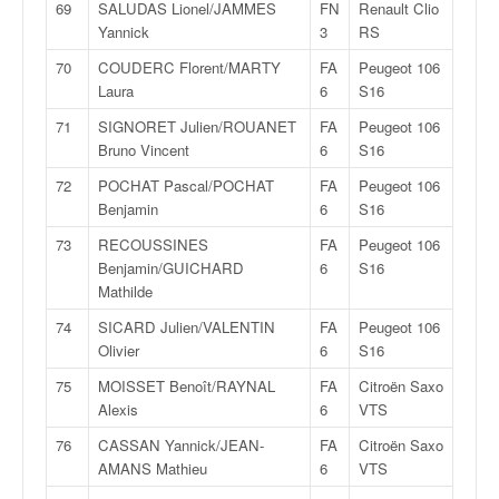
69
SALUDAS Lionel/JAMMES
FN
Renault Clio
Yannick
3
RS
70
COUDERC Florent/MARTY
FA
Peugeot 106
Laura
6
S16
71
SIGNORET Julien/ROUANET
FA
Peugeot 106
Bruno Vincent
6
S16
72
POCHAT Pascal/POCHAT
FA
Peugeot 106
Benjamin
6
S16
73
RECOUSSINES
FA
Peugeot 106
Benjamin/GUICHARD
6
S16
Mathilde
74
SICARD Julien/VALENTIN
FA
Peugeot 106
Olivier
6
S16
75
MOISSET Benoît/RAYNAL
FA
Citroën Saxo
Alexis
6
VTS
76
CASSAN Yannick/JEAN-
FA
Citroën Saxo
AMANS Mathieu
6
VTS