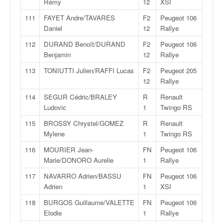
Rémy
12
XSI
111
FAYET Andre/TAVARES
F2
Peugeot 106
Daniel
12
Rallye
112
DURAND Benoît/DURAND
F2
Peugeot 106
Benjamin
12
Rallye
113
TONIUTTI Julien/RAFFI Lucas
F2
Peugeot 205
12
Rallye
114
SEGUR Cédric/BRALEY
R
Renault
Ludovic
1
Twingo RS
115
BROSSY Chrystel/GOMEZ
R
Renault
Mylene
1
Twingo RS
116
MOURIER Jean-
FN
Peugeot 106
Marie/DONORO Aurelie
1
Rallye
117
NAVARRO Adrien/BASSU
FN
Peugeot 106
Adrien
1
XSI
118
BURGOS Guillaume/VALETTE
FN
Peugeot 106
Elodie
1
Rallye