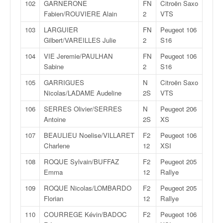
102
GARNERONE
FN
Citroën Saxo
Fabien/ROUVIERE Alain
2
VTS
103
LARGUIER
FN
Peugeot 106
Gilbert/VAREILLES Julie
2
S16
104
VIE Jeremie/PAULHAN
FN
Peugeot 106
Sabine
2
S16
105
GARRIGUES
N
Citroën Saxo
Nicolas/LADAME Audeline
2S
VTS
106
SERRES Olivier/SERRES
N
Peugeot 206
Antoine
2S
XS
107
BEAULIEU Noelise/VILLARET
F2
Peugeot 106
Charlene
12
XSI
108
ROQUE Sylvain/BUFFAZ
F2
Peugeot 205
Emma
12
Rallye
109
ROQUE Nicolas/LOMBARDO
F2
Peugeot 205
Florian
12
Rallye
110
COURREGE Kévin/BADOC
F2
Peugeot 106