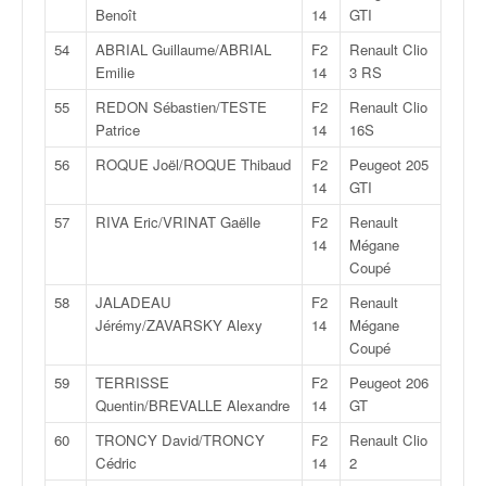
Benoît
14
GTI
54
ABRIAL Guillaume/ABRIAL
F2
Renault Clio
Emilie
14
3 RS
55
REDON Sébastien/TESTE
F2
Renault Clio
Patrice
14
16S
56
ROQUE Joël/ROQUE Thibaud
F2
Peugeot 205
14
GTI
57
RIVA Eric/VRINAT Gaëlle
F2
Renault
14
Mégane
Coupé
58
JALADEAU
F2
Renault
Jérémy/ZAVARSKY Alexy
14
Mégane
Coupé
59
TERRISSE
F2
Peugeot 206
Quentin/BREVALLE Alexandre
14
GT
60
TRONCY David/TRONCY
F2
Renault Clio
Cédric
14
2