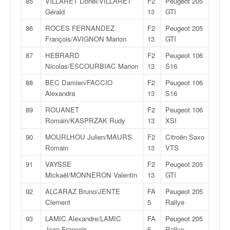
85
VILLARET Lionel/VILLARET
F2
Peugeot 205
Gérald
13
GTI
86
ROCES FERNANDEZ
F2
Peugeot 205
François/AVIGNON Marion
13
GTI
87
HEBRARD
F2
Peugeot 106
Nicolas/ESCOURBIAC Marion
13
S16
88
BEC Damien/FACCIO
F2
Peugeot 106
Alexandra
13
S16
89
ROUANET
F2
Peugeot 106
Romain/KASPRZAK Rudy
13
XSI
90
MOURLHOU Julien/MAURS
F2
Citroën Saxo
Romain
13
VTS
91
VAYSSE
F2
Peugeot 205
Mickaël/MONNERON Valentin
13
GTI
92
ALCARAZ Bruno/JENTE
FA
Peugeot 205
Clement
5
Rallye
93
LAMIC Alexandre/LAMIC
FA
Peugeot 205
Jean-Francois
5
Rallye