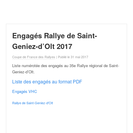
r
a
l
l
y
e
Engagés Rallye de Saint-
:
N
Geniez-d’Olt 2017
e
w
Coupe de France des Rallyes
| Publié le 31 mai 2017
s
Liste numérotée des engagés au 35e Rallye régional de Saint-
,
Geniez-d’Olt
.
r
é
Liste des engagés au format PDF
s
Engagés VHC
u
l
Rallye de Saint-Geniez-d'Olt
t
a
t
s
,