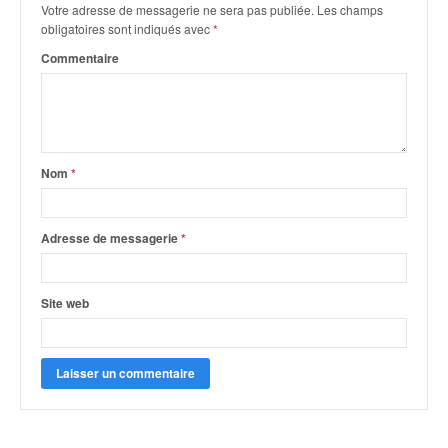
q
Votre adresse de messagerie ne sera pas publiée.
Les champs
u
obligatoires sont indiqués avec
*
e
Commentaire
r
a
l
l
y
e
Nom
*
d
u
W
Adresse de messagerie
*
R
C
,
Site web
d
e
l
'
E
R