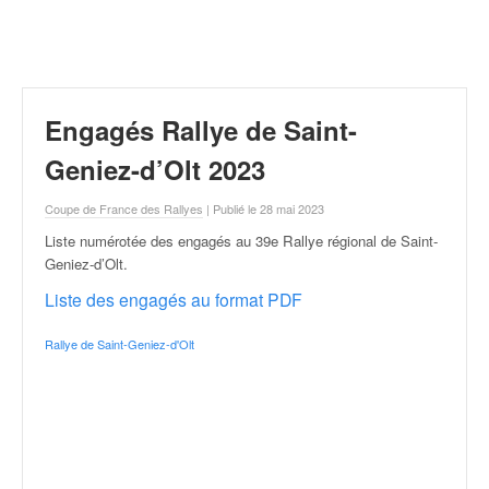
r
a
l
l
y
e
Engagés Rallye de Saint-
:
N
Geniez-d’Olt 2023
e
w
Coupe de France des Rallyes
| Publié le 28 mai 2023
s
Liste numérotée des engagés au 39e Rallye régional de Saint-
,
Geniez-d’Olt
.
r
é
Liste des engagés au format PDF
s
u
Rallye de Saint-Geniez-d'Olt
l
t
a
t
s
,