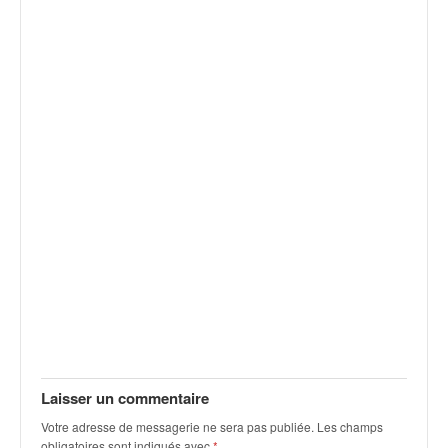
v
i
d
é
o
s
e
t
p
h
o
t
o
s
p
o
u
r
c
Laisser un commentaire
h
Votre adresse de messagerie ne sera pas publiée.
Les champs
a
obligatoires sont indiqués avec
*