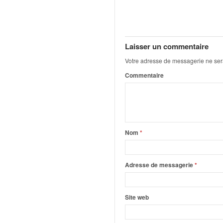
q
u
e
r
a
Laisser un commentaire
l
Votre adresse de messagerie ne ser
l
Commentaire
y
e
d
u
W
R
Nom
*
C
,
d
Adresse de messagerie
*
e
l
'
Site web
E
R