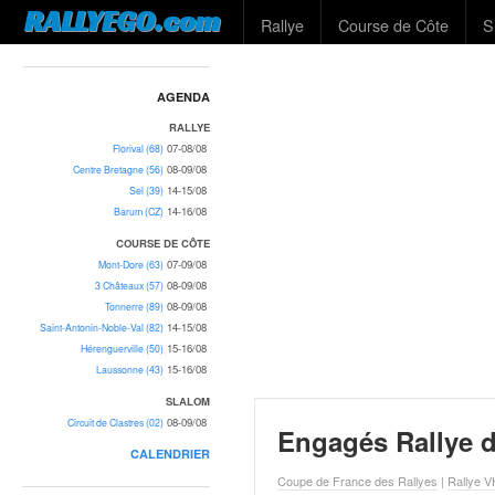
L
RALLYEGO.com
Rallye
Course de Côte
S
e
m
o
t
AGENDA
e
RALLYE
u
07-08/08
Florival (68)
r
08-09/08
Centre Bretagne (56)
d
14-15/08
Sel (39)
14-16/08
e
Barum (CZ)
r
COURSE DE CÔTE
e
07-09/08
Mont-Dore (63)
c
08-09/08
3 Châteaux (57)
h
08-09/08
Tonnerre (89)
14-15/08
e
Saint-Antonin-Noble-Val (82)
15-16/08
Hérenguerville (50)
r
15-16/08
Laussonne (43)
c
h
SLALOM
e
08-09/08
Circuit de Clastres (02)
Engagés Rallye d
d
CALENDRIER
u
Coupe de France des Rallyes
|
Rallye 