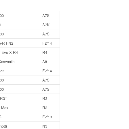
00
A7S
i
A7K
00
A7S
e-R FN2
F2/14
r Evo X R4
R4
Cosworth
A8
ct
F2/14
00
A7S
00
A7S
 R3T
R3
T Max
R3
S
F2/13
notti
N3