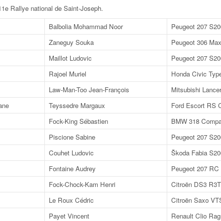
1e Rallye national de Saint-Joseph
.
Balbolia Mohammad Noor
Peugeot 207 S20
Zaneguy Souka
Peugeot 306 Max
Maillot Ludovic
Peugeot 207 S20
Rajoel Muriel
Honda Civic Typ
Law-Man-Too Jean-François
Mitsubishi Lance
ane
Teyssedre Margaux
Ford Escort RS 
Fock-King Sébastien
BMW 318 Compa
Piscione Sabine
Peugeot 207 S20
Couhet Ludovic
Škoda Fabia S20
Fontaine Audrey
Peugeot 207 RC
Fock-Chock-Kam Henri
Citroën DS3 R3
Le Roux Cédric
Citroën Saxo VT
Payet Vincent
Renault Clio Rag