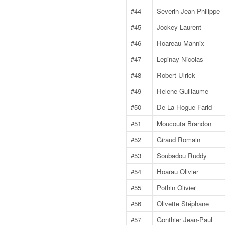
C
,
#44
Severin Jean-Philippe
d
#45
Jockey Laurent
u
c
#46
Hoareau Mannix
h
#47
Lepinay Nicolas
a
m
#48
Robert Ulrick
p
#49
Helene Guillaume
i
o
#50
De La Hogue Farid
n
#51
Moucouta Brandon
n
a
#52
Giraud Romain
t
#53
Soubadou Ruddy
e
t
#54
Hoarau Olivier
d
#55
Pothin Olivier
e
l
#56
Olivette Stéphane
a
#57
Gonthier Jean-Paul
c