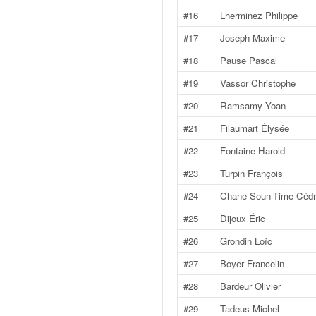
v
#16
Lherminez Philippe
i
#17
Joseph Maxime
d
é
#18
Pause Pascal
o
s
#19
Vassor Christophe
e
#20
Ramsamy Yoan
t
p
#21
Filaumart Élysée
h
#22
Fontaine Harold
o
t
#23
Turpin François
o
#24
Chane-Soun-Time Cédr
s
p
#25
Dijoux Éric
o
#26
Grondin Loïc
u
r
#27
Boyer Francelin
c
#28
Bardeur Olivier
h
a
#29
Tadeus Michel