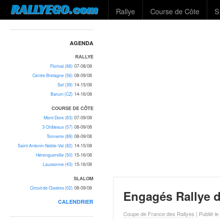
L
RALLYEGO.com
Rallye
Course de Côte
S
e
m
o
t
AGENDA
e
RALLYE
u
07-08/08
Florival (68)
r
08-09/08
Centre Bretagne (56)
d
14-15/08
Sel (39)
14-16/08
e
Barum (CZ)
r
COURSE DE CÔTE
e
07-09/08
Mont-Dore (63)
c
08-09/08
3 Châteaux (57)
h
08-09/08
Tonnerre (89)
14-15/08
e
Saint-Antonin-Noble-Val (82)
15-16/08
Hérenguerville (50)
r
15-16/08
Laussonne (43)
c
h
SLALOM
e
08-09/08
Circuit de Clastres (02)
Engagés Rallye d
d
CALENDRIER
u
Coupe de France des Rallyes
| Publié l