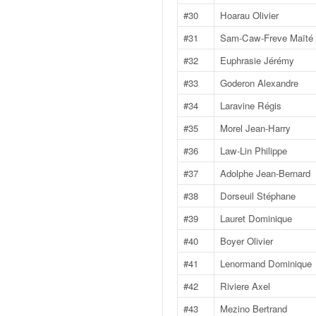
q
#30
Hoarau Olivier
u
e
#31
Sam-Caw-Freve Maïté
r
#32
Euphrasie Jérémy
a
l
#33
Goderon Alexandre
l
#34
Laravine Régis
y
e
#35
Morel Jean-Harry
d
#36
Law-Lin Philippe
u
W
#37
Adolphe Jean-Bernard
R
#38
Dorseuil Stéphane
C
,
#39
Lauret Dominique
d
e
#40
Boyer Olivier
l
#41
Lenormand Dominique
'
E
#42
Riviere Axel
R
#43
Mezino Bertrand