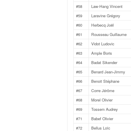
o
#58
Law-Hang Vincent
u
#59
Laravine Grégory
p
e
#60
Herbecq Joël
d
e
#61
Rousseau Guillaume
F
#62
Vidot Ludovic
r
a
#63
Ample Boris
n
#64
Badat Sikender
c
e
#65
Benard Jean-Jimmy
e
#66
Benoit Stéphane
t
a
#67
Corre Jérôme
u
#68
Morel Olivier
s
s
#69
Tossem Audrey
i
#71
Babef Olivier
t
o
#72
Bellus Loïc