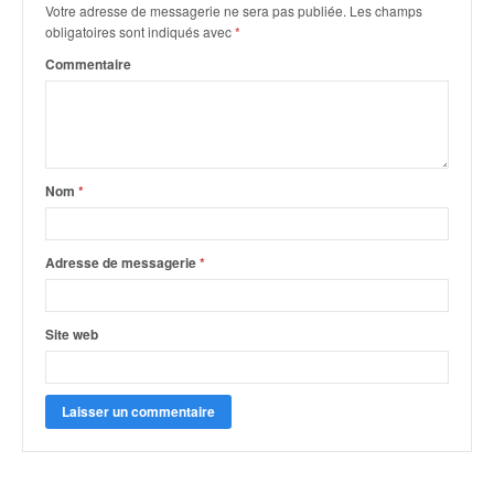
q
Votre adresse de messagerie ne sera pas publiée.
Les champs
u
obligatoires sont indiqués avec
*
e
Commentaire
r
a
l
l
y
e
Nom
*
d
u
W
Adresse de messagerie
*
R
C
,
Site web
d
e
l
'
E
R