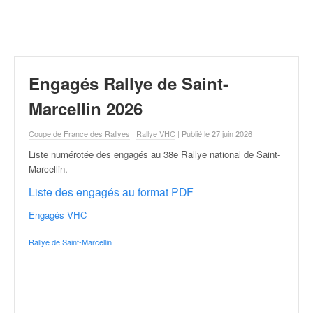
r
a
l
l
y
e
Engagés Rallye de Saint-
:
N
Marcellin 2026
e
w
Coupe de France des Rallyes
|
Rallye VHC
| Publié le 27 juin 2026
s
Liste numérotée des engagés au 38e Rallye national de Saint-
,
Marcellin
.
r
é
Liste des engagés au format PDF
s
Engagés VHC
u
l
Rallye de Saint-Marcellin
t
a
t
s
,