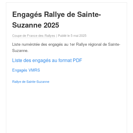
r
a
Engagés Rallye de Sainte-
l
l
Suzanne 2025
y
e
Coupe de France des Rallyes
| Publié le 5 mai 2025
:
N
Liste numérotée des engagés au 1er Rallye régional de Sainte-
e
Suzanne
.
w
Liste des engagés au format PDF
s
,
Engagés VMRS
r
é
Rallye de Sainte-Suzanne
s
u
l
t
a
t
s
,