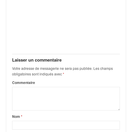
v
i
d
é
o
s
e
t
p
h
Laisser un commentaire
o
Votre adresse de messagerie ne sera pas publiée.
Les champs
t
obligatoires sont indiqués avec
*
o
Commentaire
s
p
o
u
r
c
Nom
*
h
a