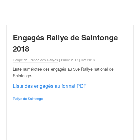
r
a
l
l
y
e
Engagés Rallye de Saintonge
:
N
2018
e
w
Coupe de France des Rallyes
| Publié le 17 juillet 2018
s
Liste numérotée des engagés au 30e Rallye national de
,
Saintonge
.
r
é
Liste des engagés au format PDF
s
u
Rallye de Saintonge
l
t
a
t
s
,