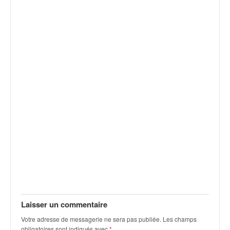
v
i
d
é
o
s
e
t
p
h
o
t
o
s
p
o
u
r
c
Laisser un commentaire
h
Votre adresse de messagerie ne sera pas publiée.
Les champs
a
obligatoires sont indiqués avec
*