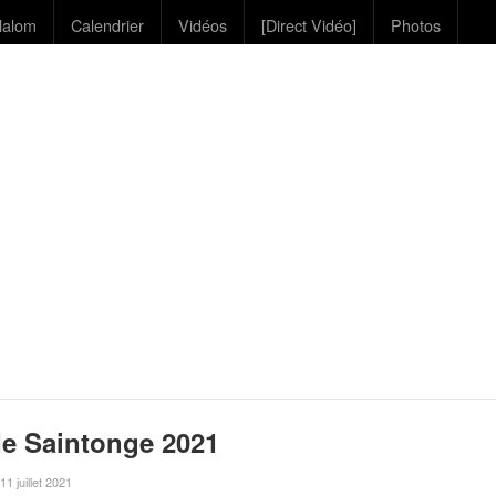
lalom
Calendrier
Vidéos
[Direct Vidéo]
Photos
de Saintonge 2021
 11 juillet 2021