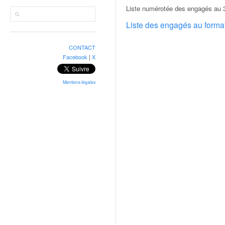
r
Liste numérotée des engagés au 3
a
l
Liste des engagés au form
l
y
CONTACT
e
|
Facebook
X
:
N
e
Mentions légales
w
s
,
r
é
s
u
l
t
a
t
s
,