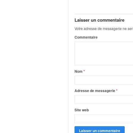
q
u
e
Laisser un commentaire
r
a
Votre adresse de messagerie ne ser
l
Commentaire
l
y
e
d
u
W
Nom
*
R
C
,
Adresse de messagerie
*
d
e
l
Site web
'
E
R