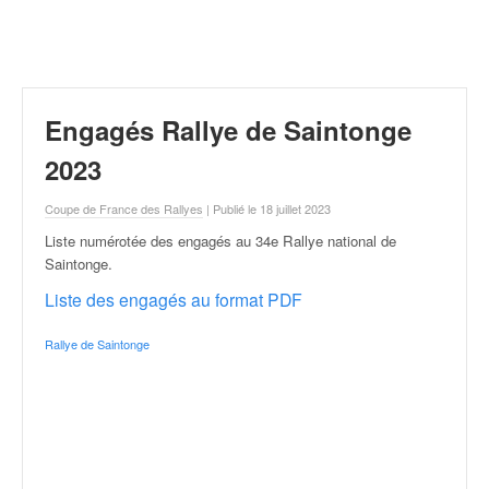
r
a
l
l
y
e
Engagés Rallye de Saintonge
:
N
2023
e
w
Coupe de France des Rallyes
| Publié le 18 juillet 2023
s
Liste numérotée des engagés au 34e Rallye national de
,
Saintonge
.
r
é
Liste des engagés au format PDF
s
u
Rallye de Saintonge
l
t
a
t
s
,