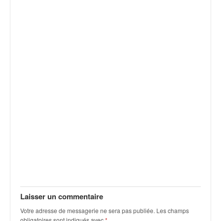
v
i
d
é
o
s
e
t
p
h
o
t
o
s
p
o
u
r
c
Laisser un commentaire
h
Votre adresse de messagerie ne sera pas publiée.
Les champs
a
obligatoires sont indiqués avec
*