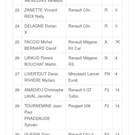
C
WENDLING Vanessa
,
23
ZANETTE Vincent
Renault Clio
R
3
d
REIX Nelly
u
c
24
DELAGNE Dorian
Renault Clio
R
3
h
X
a
25
FACCIO Michel
Renault Mégane
A
7K
m
BERNARD David
Kit Car
p
i
26
LIRAUD Florent
Renault Mégane
N
4
o
BOUCHAT Martin
RS
n
27
LIVERTOUT Denis
Mitsubishi Lancer
FN
4
n
RIVIERE Myriam
Evo8
a
t
28
AMADIEU Christophe
Renault 5 GT
F2
14
e
LAVAL Jennifer
Turbo
t
29
TOURNEMINE Jean-
Peugeot 206
F2
14
d
Paul
e
PRADDAUDE
l
Sylvain
a
c
30
GUERIN Gary
Renault Clio 3
F2
14