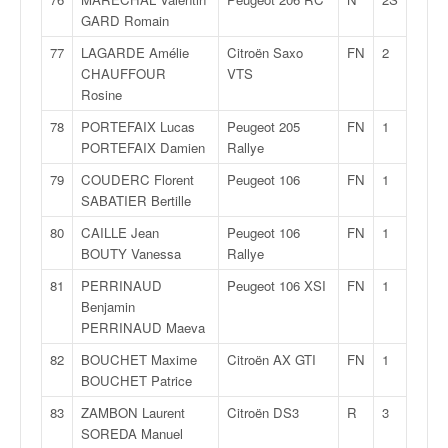
GARD Romain
77
LAGARDE Amélie
Citroën Saxo
FN
2
CHAUFFOUR
VTS
Rosine
78
PORTEFAIX Lucas
Peugeot 205
FN
1
PORTEFAIX Damien
Rallye
79
COUDERC Florent
Peugeot 106
FN
1
SABATIER Bertille
80
CAILLE Jean
Peugeot 106
FN
1
BOUTY Vanessa
Rallye
81
PERRINAUD
Peugeot 106 XSI
FN
1
Benjamin
PERRINAUD Maeva
82
BOUCHET Maxime
Citroën AX GTI
FN
1
BOUCHET Patrice
83
ZAMBON Laurent
Citroën DS3
R
3
SOREDA Manuel