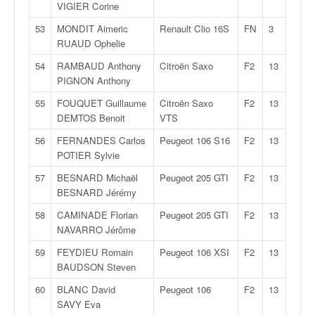
VIGIER Corine
53
MONDIT Aimeric
Renault Clio 16S
FN
3
RUAUD Ophelie
54
RAMBAUD Anthony
Citroën Saxo
F2
13
PIGNON Anthony
55
FOUQUET Guillaume
Citroën Saxo
F2
13
DEMTOS Benoit
VTS
56
FERNANDES Carlos
Peugeot 106 S16
F2
13
POTIER Sylvie
57
BESNARD Michaël
Peugeot 205 GTI
F2
13
BESNARD Jérémy
58
CAMINADE Florian
Peugeot 205 GTI
F2
13
NAVARRO Jérôme
59
FEYDIEU Romain
Peugeot 106 XSI
F2
13
BAUDSON Steven
60
BLANC David
Peugeot 106
F2
13
SAVY Eva