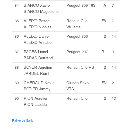
84
BIANCO Xavier
Peugeot 309 16S
FA
7
BIANCO Maguelone
85
ALEIXO Pascal
Renault Clio
FA
7
ALEIXO Nicolas
Williams
86
ALEIXO Daniel
Peugeot 306
F2
14
ALEIXO Annabel
87
PAGES Lionel
Peugeot 207
R
3
BARAS Bertrand
88
BOYER Aurélien
Renault Clio RS
F2
14
JARDEL Rémi
89
CHERAUD Kevin
Citroën Saxo
FN
2
POTIER Jimmy
VTS
90
PION Aurélien
Renault Clio
F2
13
PION Laetitia
Rallye de Sarlat