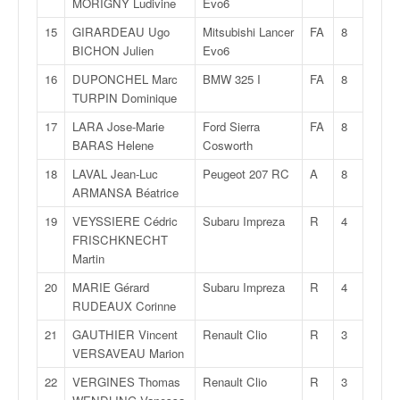
MORIGNY Ludivine
Evo6
q
u
15
GIRARDEAU Ugo
Mitsubishi Lancer
FA
8
e
BICHON Julien
Evo6
r
16
DUPONCHEL Marc
BMW 325 I
FA
8
a
TURPIN Dominique
l
l
17
LARA Jose-Marie
Ford Sierra
FA
8
y
BARAS Helene
Cosworth
e
d
18
LAVAL Jean-Luc
Peugeot 207 RC
A
8
u
ARMANSA Béatrice
W
19
VEYSSIERE Cédric
Subaru Impreza
R
4
R
FRISCHKNECHT
C
Martin
,
d
20
MARIE Gérard
Subaru Impreza
R
4
e
RUDEAUX Corinne
l
21
GAUTHIER Vincent
Renault Clio
R
3
'
VERSAVEAU Marion
E
R
22
VERGINES Thomas
Renault Clio
R
3