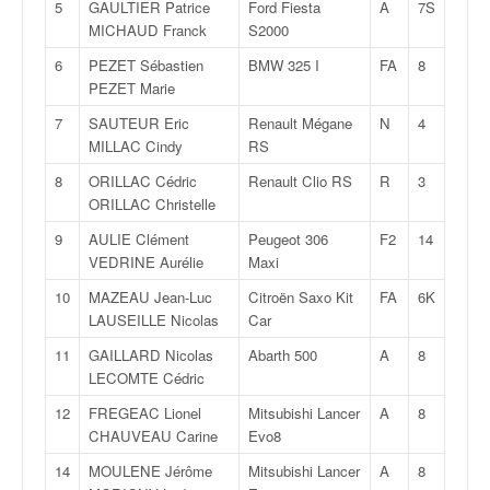
5
GAULTIER Patrice
Ford Fiesta
A
7S
v
MICHAUD Franck
S2000
i
d
6
PEZET Sébastien
BMW 325 I
FA
8
é
PEZET Marie
o
7
SAUTEUR Eric
Renault Mégane
N
4
s
MILLAC Cindy
RS
e
t
8
ORILLAC Cédric
Renault Clio RS
R
3
p
ORILLAC Christelle
h
9
AULIE Clément
Peugeot 306
F2
14
o
VEDRINE Aurélie
Maxi
t
o
10
MAZEAU Jean-Luc
Citroën Saxo Kit
FA
6K
s
LAUSEILLE Nicolas
Car
p
11
GAILLARD Nicolas
Abarth 500
A
8
o
LECOMTE Cédric
u
r
12
FREGEAC Lionel
Mitsubishi Lancer
A
8
c
CHAUVEAU Carine
Evo8
h
14
MOULENE Jérôme
Mitsubishi Lancer
A
8
a