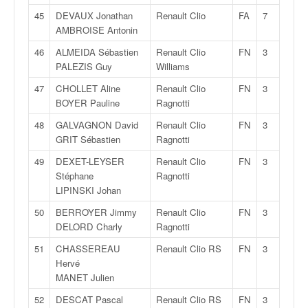
r
s
45
DEVAUX Jonathan
Renault Clio
FA
7
e
AMBROISE Antonin
d
46
ALMEIDA Sébastien
Renault Clio
FN
3
e
PALEZIS Guy
Williams
c
ô
47
CHOLLET Aline
Renault Clio
FN
3
t
BOYER Pauline
Ragnotti
e
48
GALVAGNON David
Renault Clio
FN
3
e
GRIT Sébastien
Ragnotti
t
d
49
DEXET-LEYSER
Renault Clio
FN
3
u
Stéphane
Ragnotti
s
LIPINSKI Johan
l
50
BERROYER Jimmy
Renault Clio
FN
3
a
DELORD Charly
Ragnotti
l
o
51
CHASSEREAU
Renault Clio RS
FN
3
m
Hervé
MANET Julien
52
DESCAT Pascal
Renault Clio RS
FN
3