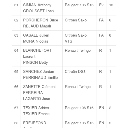
61
SIMIAN Anthony
Peugeot 106 S16
F2
13
GROUSSET Loan
62
PORCHERON Brice
Citroën Saxo
FA
6
REJAUD Magali
63
CASALE Julien
Citroën Saxo
FA
6
MORA Nicolas
VTS
64
BLANCHEFORT
Renault Twingo
R
1
Laurent
PINSON Betty
65
SANCHEZ Jordan
Citroën DS3
R
1
PERRINAUD Emilie
66
ZANETTE Clément
Renault Twingo
R
1
FERREIRA
LAGARTO Jose
67
TEXIER Adrien
Peugeot 106 S16
FN
2
TEXIER Franck
68
FREJEFOND
Peugeot 106 S16
FN
2