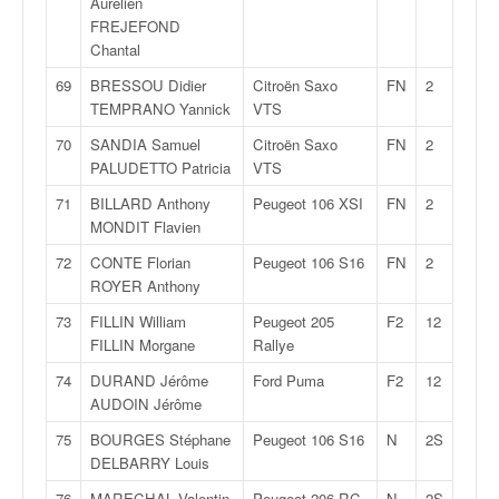
Aurélien
FREJEFOND
Chantal
69
BRESSOU Didier
Citroën Saxo
FN
2
TEMPRANO Yannick
VTS
70
SANDIA Samuel
Citroën Saxo
FN
2
PALUDETTO Patricia
VTS
71
BILLARD Anthony
Peugeot 106 XSI
FN
2
MONDIT Flavien
72
CONTE Florian
Peugeot 106 S16
FN
2
ROYER Anthony
73
FILLIN William
Peugeot 205
F2
12
FILLIN Morgane
Rallye
74
DURAND Jérôme
Ford Puma
F2
12
AUDOIN Jérôme
75
BOURGES Stéphane
Peugeot 106 S16
N
2S
DELBARRY Louis
76
MARECHAL Valentin
Peugeot 206 RC
N
2S