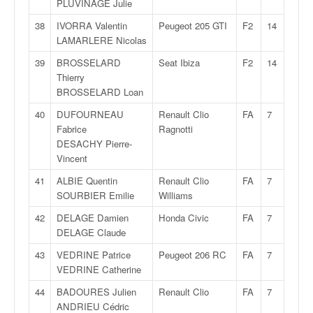
PLUVINAGE Julie
u
t
38
IVORRA Valentin
Peugeot 205 GTI
F2
14
e
LAMARLERE Nicolas
l
'
39
BROSSELARD
Seat Ibiza
F2
14
a
Thierry
c
BROSSELARD Loan
t
40
DUFOURNEAU
Renault Clio
FA
7
u
Fabrice
Ragnotti
a
DESACHY Pierre-
l
Vincent
i
t
41
ALBIE Quentin
Renault Clio
FA
7
é
SOURBIER Emilie
Williams
d
42
DELAGE Damien
Honda Civic
FA
7
e
DELAGE Claude
l
a
43
VEDRINE Patrice
Peugeot 206 RC
FA
7
c
VEDRINE Catherine
o
44
BADOURES Julien
Renault Clio
FA
7
u
ANDRIEU Cédric