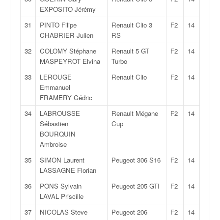
o
EXPOSITO Jérémy
u
31
PINTO Filipe
Renault Clio 3
F2
14
p
CHABRIER Julien
RS
e
d
32
COLOMY Stéphane
Renault 5 GT
F2
14
e
MASPEYROT Elvina
Turbo
F
33
LEROUGE
Renault Clio
F2
14
r
Emmanuel
a
FRAMERY Cédric
n
c
34
LABROUSSE
Renault Mégane
F2
14
e
Sébastien
Cup
e
BOURQUIN
t
Ambroise
a
35
SIMON Laurent
Peugeot 306 S16
F2
14
u
LASSAGNE Florian
s
s
36
PONS Sylvain
Peugeot 205 GTI
F2
14
i
LAVAL Priscille
t
37
NICOLAS Steve
Peugeot 206
F2
14
o