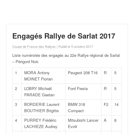
r
a
l
l
y
e
Engagés Rallye de Sarlat 2017
:
N
Coupe de France des Rallyes
| Publié le 5 octobre 2017
e
Liste numérotée des engagés au 22e Rallye régional de Sarlat
w
– Périgord Noir
.
s
,
1
MORA Antony
Peugeot 208 T16
R
5
r
MOINET Florian
é
s
2
LOBRY Michaël
Ford Fiesta
R
5
u
PARADE Gaetan
l
3
BORDERIE Laurent
BMW 318
F2
14
t
BOUTHIER Brigitte
Compact
a
t
4
PURREY Frédéric
Mitsubishi Lancer
A
8
s
LACHIEZE Audrey
Evo9
,