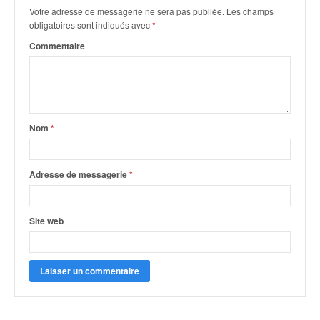
q
Votre adresse de messagerie ne sera pas publiée.
Les champs
u
obligatoires sont indiqués avec
*
e
Commentaire
r
a
l
l
y
e
Nom
*
d
u
W
Adresse de messagerie
*
R
C
,
Site web
d
e
l
'
E
R