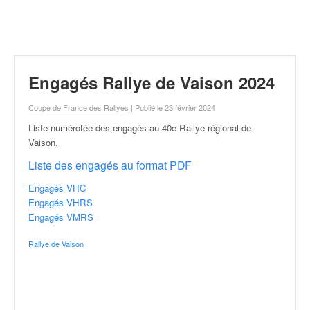
r
a
l
l
y
e
Engagés Rallye de Vaison 2024
:
N
Coupe de France des Rallyes
| Publié le 23 février 2024
e
Liste numérotée des engagés au 40e Rallye régional de
w
Vaison
.
s
,
Liste des engagés au format PDF
r
é
Engagés VHC
s
Engagés VHRS
u
Engagés VMRS
l
Rallye de Vaison
t
a
t
s
,