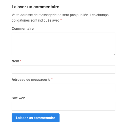
q
Laisser un commentaire
u
e
Votre adresse de messagerie ne sera pas publiée.
Les champs
r
obligatoires sont indiqués avec
*
a
Commentaire
l
l
y
e
d
u
Nom
*
W
R
C
Adresse de messagerie
*
,
d
e
Site web
l
'
E
R