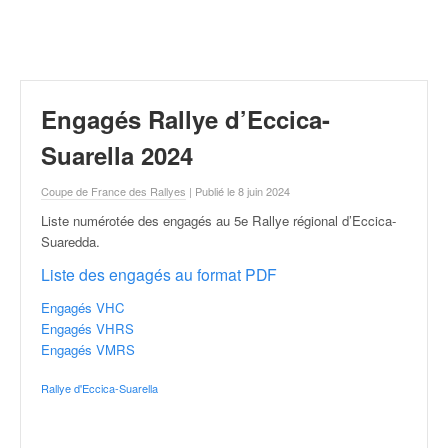
r
a
l
l
y
e
Engagés Rallye d’Eccica-
:
N
Suarella 2024
e
w
Coupe de France des Rallyes
| Publié le 8 juin 2024
s
Liste numérotée des engagés au 5e Rallye régional d’Eccica-
,
Suaredda
.
r
é
Liste des engagés au format PDF
s
Engagés VHC
u
Engagés VHRS
l
Engagés VMRS
t
a
Rallye d'Eccica-Suarella
t
s
,