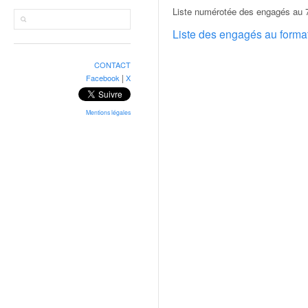
r
Liste numérotée des engagés au 7e
a
l
Liste des engagés au form
l
y
CONTACT
e
|
Facebook
X
:
N
e
Mentions légales
w
s
,
r
é
s
u
l
t
a
t
s
,