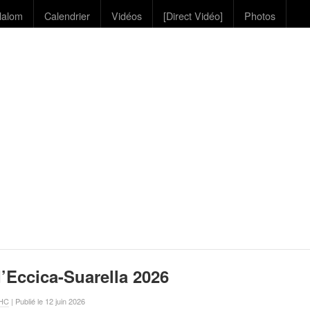
lalom
Calendrier
Vidéos
[Direct Vidéo]
Photos
’Eccica-Suarella 2026
VHC
| Publié le 12 juin 2026