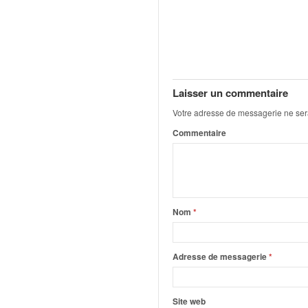
q
u
e
r
a
l
l
Laisser un commentaire
y
Votre adresse de messagerie ne ser
e
Commentaire
d
u
W
R
C
,
Nom
*
d
e
l
Adresse de messagerie
*
'
E
R
Site web