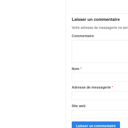
q
u
e
Laisser un commentaire
r
a
Votre adresse de messagerie ne ser
l
Commentaire
l
y
e
d
u
W
Nom
*
R
C
,
Adresse de messagerie
*
d
e
l
Site web
'
E
R