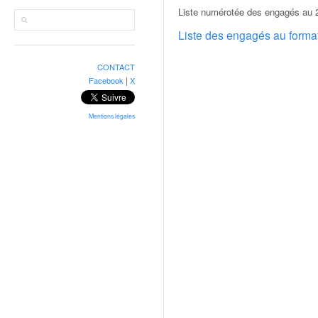
r
Liste numérotée des engagés au 
a
l
Liste des engagés au form
l
y
CONTACT
e
|
Facebook
X
:
N
e
Mentions légales
w
s
,
r
é
s
u
l
t
a
t
s
,