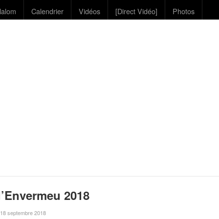
lalom
Calendrier
Vidéos
[Direct Vidéo]
Photos
d’Envermeu 2018
le 18 septembre 2018