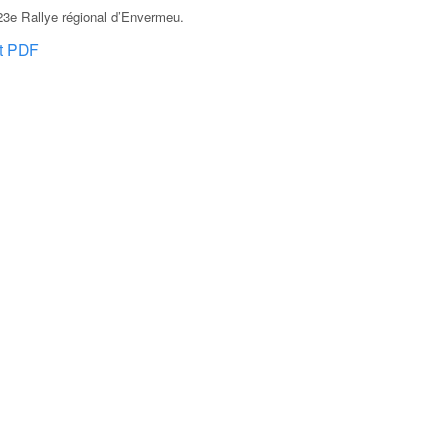
23e Rallye régional d’Envermeu
.
at PDF