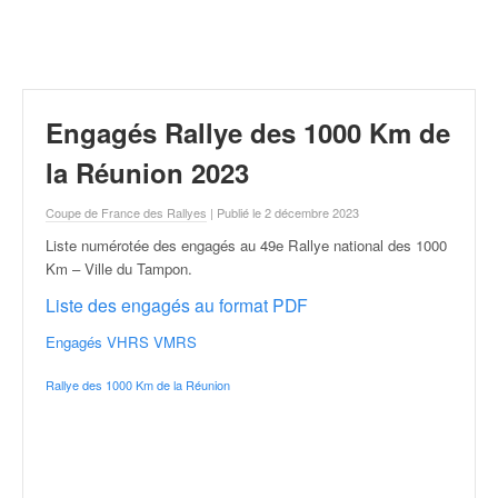
r
a
l
l
y
e
Engagés Rallye des 1000 Km de
:
N
la Réunion 2023
e
w
Coupe de France des Rallyes
| Publié le 2 décembre 2023
s
Liste numérotée des engagés au 49e Rallye national des 1000
,
Km – Ville du Tampon
.
r
é
Liste des engagés au format PDF
s
Engagés VHRS VMRS
u
l
Rallye des 1000 Km de la Réunion
t
a
t
s
,