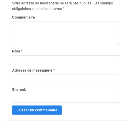
q
Votre adresse de messagerie ne sera pas publiée.
Les champs
u
obligatoires sont indiqués avec
*
e
Commentaire
r
a
l
l
y
e
Nom
*
d
u
W
Adresse de messagerie
*
R
C
,
Site web
d
e
l
'
E
R