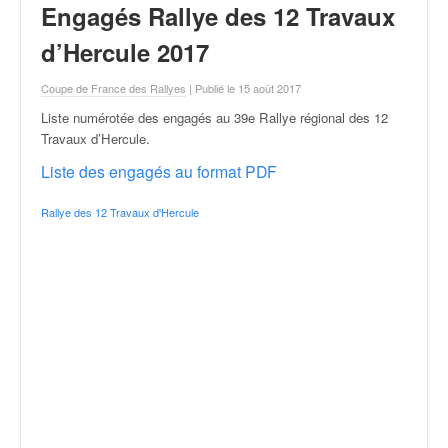
r
Engagés Rallye des 12 Travaux
a
l
d’Hercule 2017
l
y
Coupe de France des Rallyes
| Publié le 15 août 2017
e
Liste numérotée des engagés au 39e Rallye régional des 12
:
Travaux d’Hercule
.
N
e
Liste des engagés au format PDF
w
s
Rallye des 12 Travaux d'Hercule
,
r
é
s
u
l
t
a
t
s
,