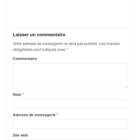
v
i
d
é
o
Laisser un commentaire
s
e
Votre adresse de messagerie ne sera pas publiée.
Les champs
obligatoires sont indiqués avec
*
t
p
Commentaire
h
o
t
o
s
Nom
*
p
o
u
Adresse de messagerie
*
r
c
h
a
Site web