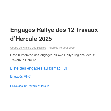
r
a
l
l
y
e
Engagés Rallye des 12 Travaux
:
N
d’Hercule 2025
e
w
Coupe de France des Rallyes
| Publié le 19 août 2025
s
Liste numérotée des engagés au 47e Rallye régional des 12
,
Travaux d’Hercule
.
r
é
Liste des engagés au format PDF
s
Engagés VHC
u
l
Rallye des 12 Travaux d'Hercule
t
a
t
s
,