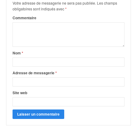
q
Votre adresse de messagerie ne sera pas publiée.
Les champs
u
obligatoires sont indiqués avec
*
e
Commentaire
r
a
l
l
y
e
Nom
*
d
u
W
Adresse de messagerie
*
R
C
,
Site web
d
e
l
'
E
R