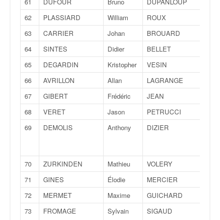
r
61
DUFOUR
Bruno
DUPANLOUP
Alex
s
62
PLASSIARD
William
ROUX
Virgi
e
d
63
CARRIER
Johan
BROUARD
Séba
e
64
SINTES
Didier
BELLET
Nico
c
ô
65
DEGARDIN
Kristopher
VESIN
Rud
t
66
AVRILLON
Allan
LAGRANGE
Laur
e
e
67
GIBERT
Frédéric
JEAN
Arth
t
68
VERET
Jason
PETRUCCI
Tho
d
u
69
DEMOLIS
Anthony
DIZIER
Sop
s
l
a
70
ZURKINDEN
Mathieu
VOLERY
Sim
l
o
71
GINES
Élodie
MERCIER
Céli
m
72
MERMET
Maxime
GUICHARD
Flori
73
FROMAGE
Sylvain
SIGAUD
Clém