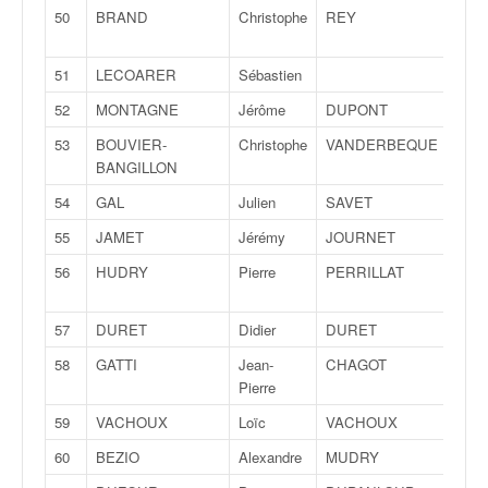
u
50
BRAND
Christophe
REY
Jean
t
Fran
e
l
51
LECOARER
Sébastien
'
52
MONTAGNE
Jérôme
DUPONT
Sylv
a
c
53
BOUVIER-
Christophe
VANDERBEQUE
Jacq
t
BANGILLON
u
54
GAL
Julien
SAVET
Terry
a
l
55
JAMET
Jérémy
JOURNET
Mari
i
56
HUDRY
Pierre
PERRILLAT
Olivi
t
é
d
57
DURET
Didier
DURET
Just
e
58
GATTI
Jean-
CHAGOT
Bert
l
Pierre
a
c
59
VACHOUX
Loïc
VACHOUX
Emm
o
60
BEZIO
Alexandre
MUDRY
Adri
u