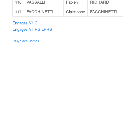
116
VASSALLI
Fabien
RICHARD
Émil
117
FACCHINETTI
Christophe
FACCHINETTI
Ama
Engagés VHC
Engagés VHRS LPRS
Rallye des Bornes