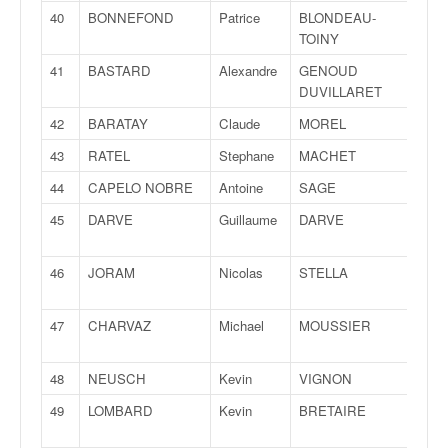
o
40
BONNEFOND
Patrice
BLONDEAU-
Rom
u
TOINY
p
41
BASTARD
Alexandre
GENOUD
Math
e
DUVILLARET
d
e
42
BARATAY
Claude
MOREL
Aline
F
43
RATEL
Stephane
MACHET
Xavi
r
a
44
CAPELO NOBRE
Antoine
SAGE
Dam
n
45
DARVE
Guillaume
DARVE
Mich
c
e
e
46
JORAM
Nicolas
STELLA
Thib
t
a
47
CHARVAZ
Michael
MOUSSIER
Sylv
u
s
s
48
NEUSCH
Kevin
VIGNON
Benj
i
49
LOMBARD
Kevin
BRETAIRE
Tho
t
o