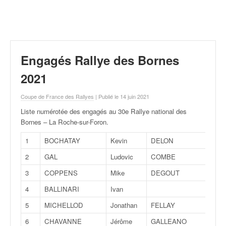
r
a
l
l
y
e
Engagés Rallye des Bornes
:
N
2021
e
w
Coupe de France des Rallyes
| Publié le 14 juin 2021
s
Liste numérotée des engagés au 30e Rallye national des
,
Bornes – La Roche-sur-Foron
.
r
é
1
BOCHATAY
Kevin
DELON
Mari
s
2
GAL
Ludovic
COMBE
Geof
u
l
3
COPPENS
Mike
DEGOUT
Jérô
t
4
BALLINARI
Ivan
a
t
5
MICHELLOD
Jonathan
FELLAY
Stép
s
6
CHAVANNE
Jérôme
GALLEANO
Émil
,