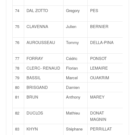
74
DAL ZOTTO
Gregory
PES
Allan
75
CLAVENNA
Julien
BERNIER
Tho
76
AUROUSSEAU
Tommy
DELLA-PINA
Patri
77
FORRAY
Cédric
PONSOT
Tony
78
CLERC- RENAUD
Florian
LEMAIRE
Laur
79
BASSIL
Marcel
OUAKRIM
Aziz
80
BRISGAND
Damien
81
BRUN
Anthony
MAREY
Thib
82
DUCLOS
Mathieu
DONAT
Vale
MAGNIN
83
KHYN
Stéphane
PERRILLAT
Quen