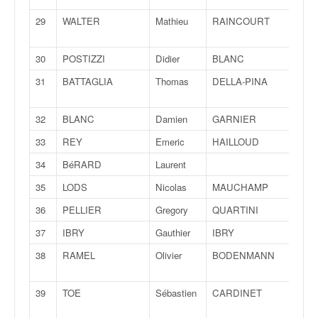
C
,
29
WALTER
Mathieu
RAINCOURT
Thiba
d
u
c
30
POSTIZZI
Didier
BLANC
Nico
h
31
BATTAGLIA
Thomas
DELLA-PINA
Marc
a
m
p
32
BLANC
Damien
GARNIER
Séba
i
33
REY
Emeric
HAILLOUD
Man
o
n
34
BéRARD
Laurent
n
35
LODS
Nicolas
MAUCHAMP
Yann
a
t
36
PELLIER
Gregory
QUARTINI
Char
e
37
IBRY
Gauthier
IBRY
Marg
t
d
38
RAMEL
Olivier
BODENMANN
Jacq
e
Victo
l
39
TOE
Sébastien
CARDINET
Phili
a
c