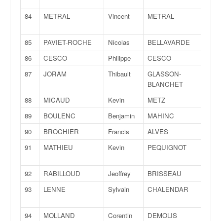
84
METRAL
Vincent
METRAL
Mich
85
PAVIET-ROCHE
Nicolas
BELLAVARDE
Mélo
86
CESCO
Philippe
CESCO
Kevi
87
JORAM
Thibault
GLASSON-
Thiba
BLANCHET
88
MICAUD
Kevin
METZ
Joha
89
BOULENC
Benjamin
MAHINC
Enz
90
BROCHIER
Francis
ALVES
Math
91
MATHIEU
Kevin
PEQUIGNOT
Anth
92
RABILLOUD
Jeoffrey
BRISSEAU
Quen
93
LENNE
Sylvain
CHALENDAR
Morg
94
MOLLAND
Corentin
DEMOLIS
Séba