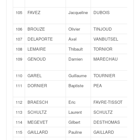
Rodr
105
FAVEZ
Jacqueline
DUBOIS
Alex
106
BROUZE
Olivier
TINJOUD
Math
107
DELAPORTE
Axel
VANBUTSEL
Tho
108
LEMAIRE
Thibault
TORNIOR
Lisa
109
GENOUD
Damien
MARECHAU
Robi
110
GAREL
Guillaume
TOURNIER
Flori
111
DORNIER
Baptiste
PEA
Flore
112
BRAESCH
Eric
FAVRE-TISSOT
Fréd
113
SCHULTZ
Laurent
SCHULTZ
Bapt
114
MEGEVET
Gilbert
DESTHOMAS
Flo
115
GAILLARD
Pauline
GAILLARD
Math