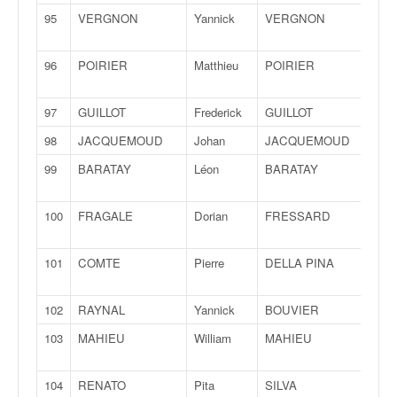
95
VERGNON
Yannick
VERGNON
Bric
96
POIRIER
Matthieu
POIRIER
Stép
97
GUILLOT
Frederick
GUILLOT
Clém
98
JACQUEMOUD
Johan
JACQUEMOUD
Jess
99
BARATAY
Léon
BARATAY
Céle
100
FRAGALE
Dorian
FRESSARD
Grég
101
COMTE
Pierre
DELLA PINA
Joha
102
RAYNAL
Yannick
BOUVIER
Sylv
103
MAHIEU
William
MAHIEU
Guil
104
RENATO
Pita
SILVA
Nun