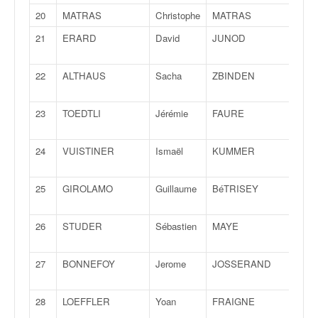
q
20
MATRAS
Christophe
MATRAS
Julie
u
e
21
ERARD
David
JUNOD
Sara
r
a
22
ALTHAUS
Sacha
ZBINDEN
Lisi
l
l
y
23
TOEDTLI
Jérémie
FAURE
Julie
e
d
24
VUISTINER
Ismaël
KUMMER
Flori
u
W
R
25
GIROLAMO
Guillaume
BéTRISEY
Benj
C
,
26
STUDER
Sébastien
MAYE
Mari
d
e
l
27
BONNEFOY
Jerome
JOSSERAND
Alex
'
E
28
LOEFFLER
Yoan
FRAIGNE
Melv
R