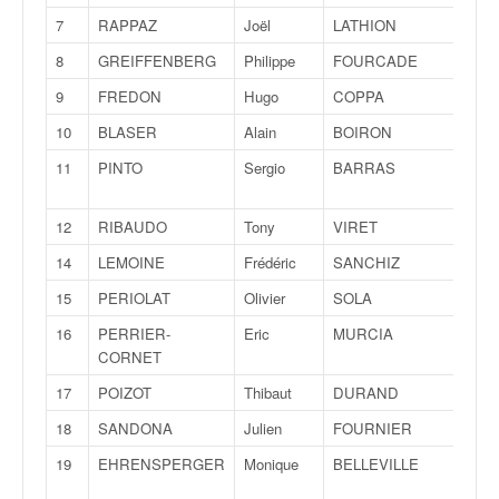
v
7
RAPPAZ
Joël
LATHION
Gaët
i
d
8
GREIFFENBERG
Philippe
FOURCADE
Laur
é
9
FREDON
Hugo
COPPA
Math
o
s
10
BLASER
Alain
BOIRON
Pierr
e
11
PINTO
Sergio
BARRAS
Soph
t
p
h
12
RIBAUDO
Tony
VIRET
Mick
o
14
LEMOINE
Frédéric
SANCHIZ
Laur
t
o
15
PERIOLAT
Olivier
SOLA
Mall
s
16
PERRIER-
Eric
MURCIA
Cori
p
CORNET
o
u
17
POIZOT
Thibaut
DURAND
Gabr
r
18
SANDONA
Julien
FOURNIER
Géra
c
h
19
EHRENSPERGER
Monique
BELLEVILLE
Ren
a