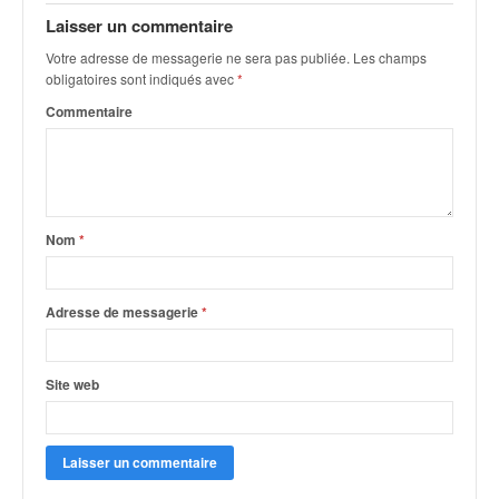
q
Laisser un commentaire
u
e
Votre adresse de messagerie ne sera pas publiée.
Les champs
r
obligatoires sont indiqués avec
*
a
Commentaire
l
l
y
e
d
u
Nom
*
W
R
C
Adresse de messagerie
*
,
d
e
Site web
l
'
E
R