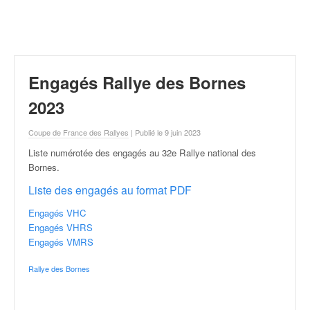
r
a
l
l
y
e
Engagés Rallye des Bornes
:
N
2023
e
w
Coupe de France des Rallyes
| Publié le 9 juin 2023
s
Liste numérotée des engagés au 32e Rallye national des
,
Bornes
.
r
é
Liste des engagés au format PDF
s
Engagés VHC
u
Engagés VHRS
l
Engagés VMRS
t
a
Rallye des Bornes
t
s
,