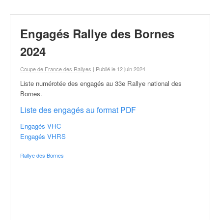
r
a
l
Engagés Rallye des Bornes
l
y
2024
e
:
Coupe de France des Rallyes
| Publié le 12 juin 2024
N
e
Liste numérotée des engagés au 33e Rallye national des
w
Bornes
.
s
Liste des engagés au format PDF
,
r
Engagés VHC
é
Engagés VHRS
s
u
Rallye des Bornes
l
t
a
t
s
,