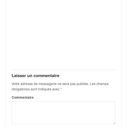
v
i
d
é
o
s
e
t
p
h
o
t
o
Laisser un commentaire
s
Votre adresse de messagerie ne sera pas publiée.
Les champs
p
obligatoires sont indiqués avec
*
o
Commentaire
u
r
c
h
a