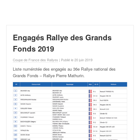
r
a
l
l
y
e
Engagés Rallye des Grands
:
N
Fonds 2019
e
w
Coupe de France des Rallyes
| Publié le 20 juin 2019
s
Liste numérotée des engagés au 36e Rallye national des
,
Grands Fonds – Rallye Pierre Mathurin
.
r
é
s
u
l
t
a
t
s
,