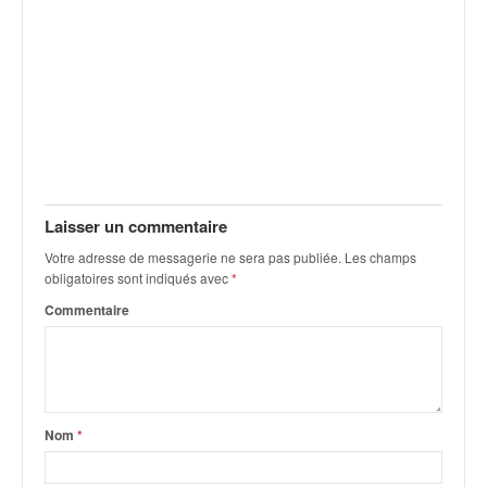
q
u
e
r
a
l
l
y
e
d
Laisser un commentaire
u
W
Votre adresse de messagerie ne sera pas publiée.
Les champs
obligatoires sont indiqués avec
*
R
C
Commentaire
,
d
e
l
'
Nom
*
E
R