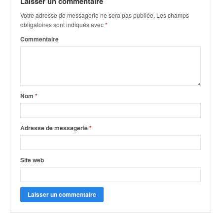
Laisser un commentaire
q
u
Votre adresse de messagerie ne sera pas publiée.
Les champs
e
obligatoires sont indiqués avec
*
r
Commentaire
a
l
l
y
e
d
Nom
*
u
W
R
Adresse de messagerie
*
C
,
d
Site web
e
l
'
E
R