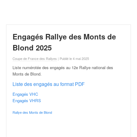
r
a
l
l
y
e
Engagés Rallye des Monts de
:
N
Blond 2025
e
w
Coupe de France des Rallyes
| Publié le 4 mai 2025
s
Liste numérotée des engagés au 12e Rallye national des
,
Monts de Blond
.
r
é
Liste des engagés au format PDF
s
Engagés VHC
u
Engagés VHRS
l
t
Rallye des Monts de Blond
a
t
s
,