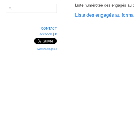
r
Liste numérotée des engagés au 
a
l
Liste des engagés au form
l
y
CONTACT
e
|
Facebook
X
:
N
e
Mentions légales
w
s
,
r
é
s
u
l
t
a
t
s
,