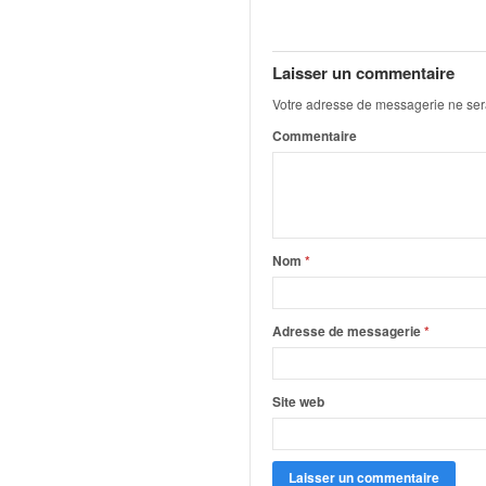
q
u
e
Laisser un commentaire
r
a
Votre adresse de messagerie ne ser
l
Commentaire
l
y
e
d
u
W
Nom
*
R
C
,
Adresse de messagerie
*
d
e
l
Site web
'
E
R