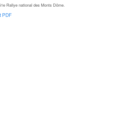
51e Rallye national des Monts Dôme
.
at PDF