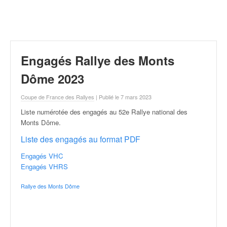
r
a
l
l
y
e
Engagés Rallye des Monts
:
N
Dôme 2023
e
w
Coupe de France des Rallyes
| Publié le 7 mars 2023
s
Liste numérotée des engagés au 52e Rallye national des
,
Monts Dôme
.
r
é
Liste des engagés au format PDF
s
Engagés VHC
u
Engagés VHRS
l
t
Rallye des Monts Dôme
a
t
s
,