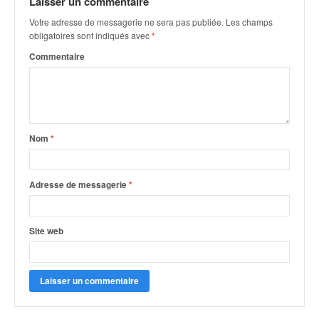
Laisser un commentaire
q
u
Votre adresse de messagerie ne sera pas publiée.
Les champs
e
obligatoires sont indiqués avec
*
r
Commentaire
a
l
l
y
e
d
Nom
*
u
W
R
Adresse de messagerie
*
C
,
d
Site web
e
l
'
E
R