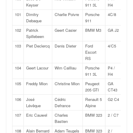
Keyser
911 3L
H4
101
Dimitry
Charlie Poivre
Porsche
4C/8
Debaque
911
102
Patrick
Geert Casier
BMW M3
GA J2
Spillebeen
103
Piet Declercq
Denis Dieter
Ford
4/C5
Escort
RS
104
Geert Lacour
Wim Cailliau
Porsche
P4 /
911 3L
H4
105
Freddy Mion
Christine Mion
Peugeot
GA
205 GTI
CT43
106
José
Cédric
Renault 5
G2 C4
Lévêque
Defrance
Alpine
107
Eric Cauwel
Charles
BMW 323
2 / C7
Bastien
108
Alain Bernard
Adam Teugels
BMW 323
2 /