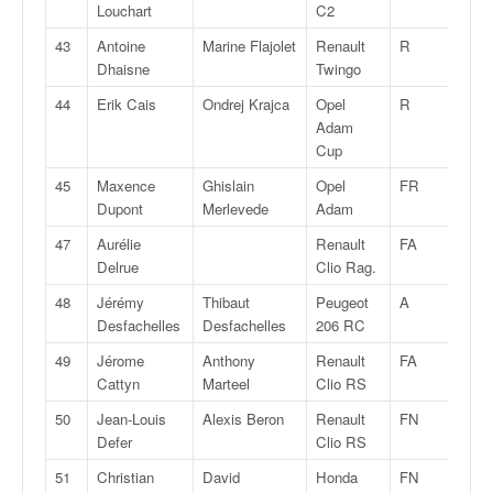
u
Louchart
C2
t
43
Antoine
Marine Flajolet
Renault
R
2
e
Dhaisne
Twingo
l
'
44
Erik Cais
Ondrej Krajca
Opel
R
2
a
Adam
c
Cup
t
45
Maxence
Ghislain
Opel
FR
2
u
Dupont
Merlevede
Adam
a
l
47
Aurélie
Renault
FA
7
i
Delrue
Clio Rag.
t
48
Jérémy
Thibaut
Peugeot
A
7
é
Desfachelles
Desfachelles
206 RC
d
e
49
Jérome
Anthony
Renault
FA
7
l
Cattyn
Marteel
Clio RS
a
50
Jean-Louis
Alexis Beron
Renault
FN
3
c
Defer
Clio RS
o
u
51
Christian
David
Honda
FN
3