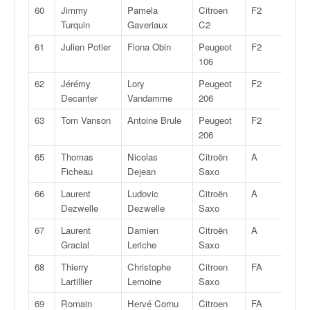
60
Jimmy
Pamela
Citroen
F2
13
Turquin
Gaveriaux
C2
61
Julien Potier
Fiona Obin
Peugeot
F2
13
106
62
Jérémy
Lory
Peugeot
F2
13
Decanter
Vandamme
206
63
Tom Vanson
Antoine Brule
Peugeot
F2
13
206
65
Thomas
Nicolas
Citroën
A
6
Ficheau
Dejean
Saxo
66
Laurent
Ludovic
Citroën
A
6
Dezwelle
Dezwelle
Saxo
67
Laurent
Damien
Citroën
A
6
Gracial
Leriche
Saxo
68
Thierry
Christophe
Citroen
FA
6
Lartillier
Lemoine
Saxo
69
Romain
Hervé Cornu
Citroen
FA
6