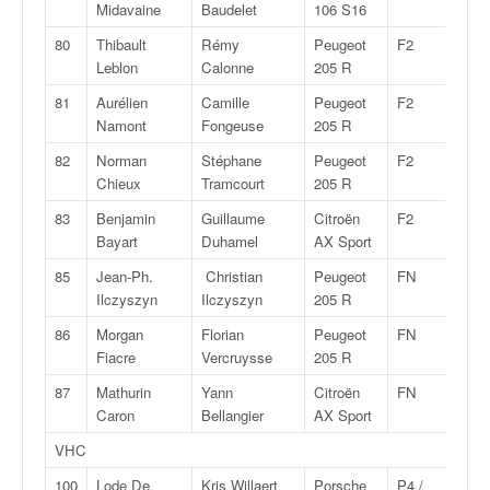
Midavaine
Baudelet
106 S16
80
Thibault
Rémy
Peugeot
F2
12
Leblon
Calonne
205 R
81
Aurélien
Camille
Peugeot
F2
12
Namont
Fongeuse
205 R
82
Norman
Stéphane
Peugeot
F2
12
Chieux
Tramcourt
205 R
83
Benjamin
Guillaume
Citroën
F2
12
Bayart
Duhamel
AX Sport
85
Jean-Ph.
Christian
Peugeot
FN
1
Ilczyszyn
Ilczyszyn
205 R
86
Morgan
Florian
Peugeot
FN
1
Fiacre
Vercruysse
205 R
87
Mathurin
Yann
Citroën
FN
1
Caron
Bellangier
AX Sport
VHC
100
Lode De
Kris Willaert
Porsche
P4 /