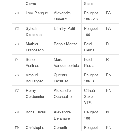
Cornu
Saxo
70
Loïc Planque
Alexandre
Peugeot
FA
6
Mayeux
106 S16
72
Sylvain
Dimitry Petit
Peugeot
FA
5K
Delesalle
106
73
Mathieu
Benoït Manzo
Ford
R
2J
Franceschi
Fiesta
74
Benoit
Marc
Ford
R
2J
Verlinde
Vandemoortele
Fiesta
76
Arnaud
Quentin
Peugeot
FN
2
Boulanger
Lecuillet
106 R
77
Rémy
Alexandre
Citroën
FN
2
Cordonnier
Quenouille
Saxo
VTS
78
Boris Thorel
Alexandre
Peugeot
N
2
Delahaye
106
79
Christophe
Corentin
Peugeot
FN
2