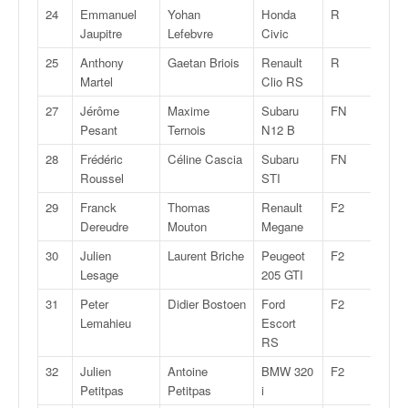
C
24
Emmanuel
Yohan
Honda
R
3C
,
Jaupitre
Lefebvre
Civic
d
u
25
Anthony
Gaetan Briois
Renault
R
3C
c
Martel
Clio RS
h
27
Jérôme
Maxime
Subaru
FN
4
a
Pesant
Ternois
N12 B
m
p
28
Frédéric
Céline Cascia
Subaru
FN
4
i
Roussel
STI
o
29
Franck
Thomas
Renault
F2
14
n
Dereudre
Mouton
Megane
n
a
30
Julien
Laurent Briche
Peugeot
F2
14
t
Lesage
205 GTI
e
31
Peter
Didier Bostoen
Ford
F2
14
t
Lemahieu
Escort
d
RS
e
l
32
Julien
Antoine
BMW 320
F2
14
a
Petitpas
Petitpas
i
c