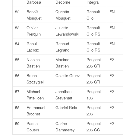
r
Barbosa
Decorne
Integra
s
52
Benoît
Quentin
Renault
FN
3
e
Mouquet
Mouquet
Clio
d
e
53
Olivier
Juliette
Renault
FN
3
c
Pierquin
Lewandowski
Clio RS
ô
54
Raoul
Renaud
Renault
FN
3
t
Lacroix
Legrand
Clio RS
e
e
55
Nicolas
Maxime
Peugeot
F2
13
t
Bastien
Bastien
205 GTI
d
u
56
Bruno
Colette Gruez
Peugeot
F2
13
s
Szczygiel
205 GTI
l
57
Michael
Jonathan
Peugeot
F2
13
a
Pittellioen
Stevenart
106
l
o
58
Emmanuel
Gabriel Reix
Peugeot
F2
13
m
Brochet
206
59
Pascal
Carine
Peugeot
F2
13
Cousin
Dammerey
206 CC