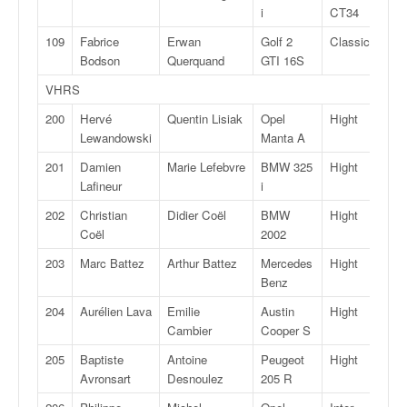
i
CT34
109
Fabrice
Erwan
Golf 2
Classic
Bodson
Querquand
GTI 16S
VHRS
200
Hervé
Quentin Lisiak
Opel
Hight
Lewandowski
Manta A
201
Damien
Marie Lefebvre
BMW 325
Hight
Lafineur
i
202
Christian
Didier Coël
BMW
Hight
Coël
2002
203
Marc Battez
Arthur Battez
Mercedes
Hight
Benz
204
Aurélien Lava
Emilie
Austin
Hight
Cambier
Cooper S
205
Baptiste
Antoine
Peugeot
Hight
Avronsart
Desnoulez
205 R