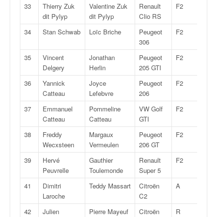
o
33
Thierry Zuk
Valentine Zuk
Renault
F2
14
u
dit Pylyp
dit Pylyp
Clio RS
p
34
Stan Schwab
Loïc Briche
Peugeot
F2
14
e
306
d
e
35
Vincent
Jonathan
Peugeot
F2
14
F
Delgery
Herlin
205 GTI
r
36
Yannick
Joyce
Peugeot
F2
14
a
Catteau
Lefebvre
206
n
c
37
Emmanuel
Pommeline
VW Golf
F2
14
e
Catteau
Catteau
GTI
e
38
Freddy
Margaux
Peugeot
F2
14
t
Wecxsteen
Vermeulen
206 GT
a
u
39
Hervé
Gauthier
Renault
F2
14
s
Peuvrelle
Toulemonde
Super 5
s
41
Dimitri
Teddy Massart
Citroën
A
6K
i
Laroche
C2
t
o
42
Julien
Pierre Mayeuf
Citroën
R
2B