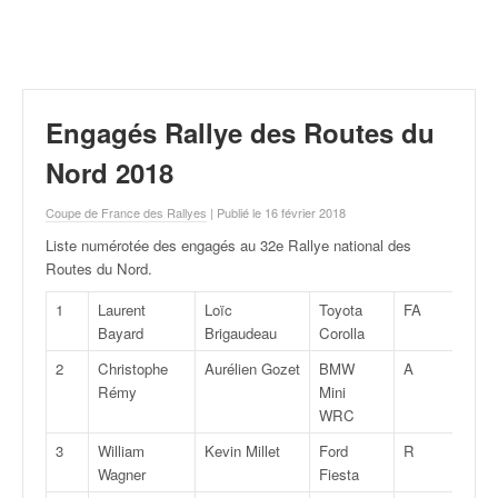
r
a
l
l
y
e
Engagés Rallye des Routes du
:
N
Nord 2018
e
w
Coupe de France des Rallyes
| Publié le 16 février 2018
s
Liste numérotée des engagés au 32e Rallye national des
,
Routes du Nord
.
r
é
1
Laurent
Loïc
Toyota
FA
8W
s
Bayard
Brigaudeau
Corolla
u
2
Christophe
Aurélien Gozet
BMW
A
8W
l
Rémy
Mini
t
WRC
a
t
3
William
Kevin Millet
Ford
R
5
s
Wagner
Fiesta
,