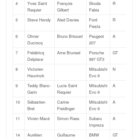
4
Yves Saint
François
Skoda
R
5
v
Requier
Gilbert
Fabia
i
d
5
Steve Hendy
Aled Davies
Ford
R
5
é
Fiesta
o
6
Olivier
Bruno Brissart
Peugeot
A
7S
s
Ducrocq
207
e
t
7
Frédéricq
Arne Bruneel
Porsche
GT
15+
p
Delplace
997 GT3
h
o
8
Victorien
Mitsubishi
N
4
t
Heuninck
Evo 9
o
9
Teddy Blanc-
Lucie Saint
Mitsubishi
A
8
s
Garin
Requier
Evo 9
p
o
10
Sébastien
Carine
Mitsubishi
A
8
u
Bret
Freidinger
Evo 9
r
11
Vivien Macé
Simon Raes
Subaru
A
8
c
Impreza
h
a
14
Aurélien
Guillaume
BMW
GT
10