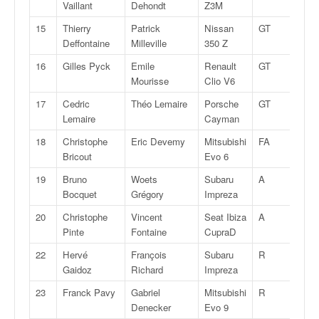
q
Vaillant
Dehondt
Z3M
u
15
Thierry
Patrick
Nissan
GT
10
e
Deffontaine
Milleville
350 Z
r
a
16
Gilles Pyck
Emile
Renault
GT
10
l
Mourisse
Clio V6
l
17
Cedric
Théo Lemaire
Porsche
GT
10
y
Lemaire
Cayman
e
d
18
Christophe
Eric Devemy
Mitsubishi
FA
8
u
Bricout
Evo 6
W
19
Bruno
Woets
Subaru
A
8
R
Bocquet
Grégory
Impreza
C
,
20
Christophe
Vincent
Seat Ibiza
A
8
d
Pinte
Fontaine
CupraD
e
22
Hervé
François
Subaru
R
4
l
Gaidoz
Richard
Impreza
'
E
23
Franck Pavy
Gabriel
Mitsubishi
R
4
R
Denecker
Evo 9