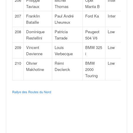
206
Philippe
Michel
Opel
Inter
Taviaux
Thomas
Manta B
207
Franklin
Paul André
Ford Ka
Inter
Bataille
Lheureux
208
Dominique
Patricia
Peugeot
Low
Restellini
Tarrade
504 V6
209
Vincent
Louis
BMW 325
Low
Devienne
Verbecque
i
210
Olivier
Rémi
BMW
Low
Makhotine
Declerck
2000
Touring
Rallye des Routes du Nord