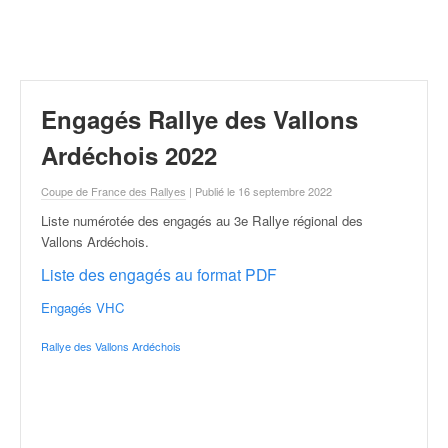
r
a
l
l
y
e
Engagés Rallye des Vallons
:
N
Ardéchois 2022
e
w
Coupe de France des Rallyes
| Publié le 16 septembre 2022
s
Liste numérotée des engagés au 3e Rallye régional des
,
Vallons Ardéchois
.
r
é
Liste des engagés au format PDF
s
Engagés VHC
u
l
Rallye des Vallons Ardéchois
t
a
t
s
,