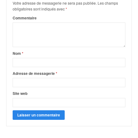
q
Votre adresse de messagerie ne sera pas publiée.
Les champs
u
obligatoires sont indiqués avec
*
e
Commentaire
r
a
l
l
y
e
Nom
*
d
u
W
Adresse de messagerie
*
R
C
,
Site web
d
e
l
'
E
R