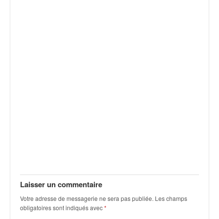
v
i
d
é
o
s
e
t
p
h
o
t
o
s
p
o
u
r
Laisser un commentaire
c
Votre adresse de messagerie ne sera pas publiée.
Les champs
h
obligatoires sont indiqués avec
*
a