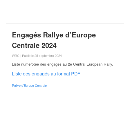
r
a
l
l
y
e
Engagés Rallye d’Europe
:
N
Centrale 2024
e
w
WRC
| Publié le 25 septembre 2024
s
Liste numérotée des engagés au 2e Central European Rally
.
,
r
Liste des engagés au format PDF
é
s
Rallye d'Europe Centrale
u
l
t
a
t
s
,