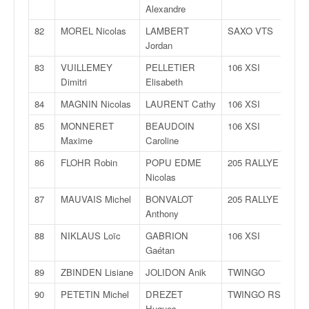
Alexandre
82
MOREL Nicolas
LAMBERT
SAXO VTS
Jordan
83
VUILLEMEY
PELLETIER
106 XSI
Dimitri
Elisabeth
84
MAGNIN Nicolas
LAURENT Cathy
106 XSI
85
MONNERET
BEAUDOIN
106 XSI
Maxime
Caroline
86
FLOHR Robin
POPU EDME
205 RALLYE
Nicolas
87
MAUVAIS Michel
BONVALOT
205 RALLYE
Anthony
88
NIKLAUS Loïc
GABRION
106 XSI
Gaétan
89
ZBINDEN Lisiane
JOLIDON Anik
TWINGO
90
PETETIN Michel
DREZET
TWINGO RS
Hugues