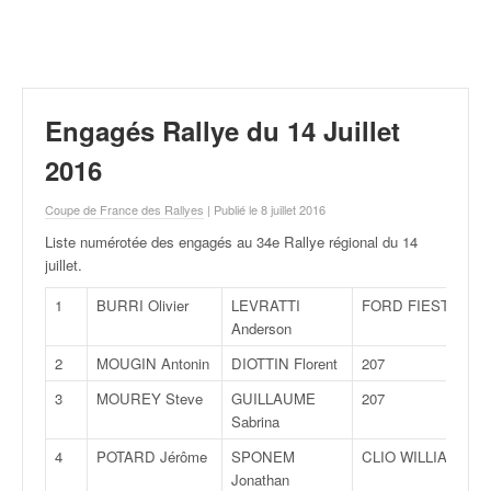
r
a
l
l
y
e
Engagés Rallye du 14 Juillet
:
N
2016
e
w
Coupe de France des Rallyes
| Publié le 8 juillet 2016
s
Liste numérotée des engagés au 34e Rallye régional du 14
,
juillet
.
r
é
1
BURRI Olivier
LEVRATTI
FORD FIESTA
s
Anderson
u
2
MOUGIN Antonin
DIOTTIN Florent
207
l
t
3
MOUREY Steve
GUILLAUME
207
a
Sabrina
t
4
POTARD Jérôme
SPONEM
CLIO WILLIAMS
s
Jonathan
,