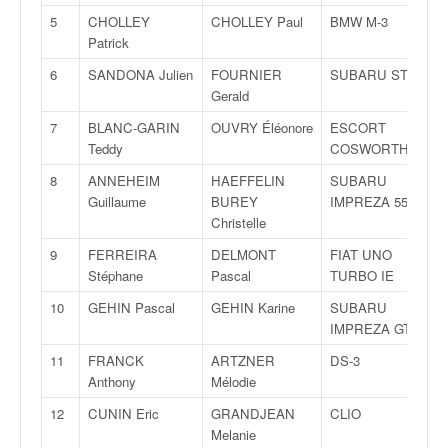
v
5
CHOLLEY
CHOLLEY Paul
BMW M-3
i
Patrick
d
6
SANDONA Julien
FOURNIER
SUBARU STI
é
Gerald
o
s
7
BLANC-GARIN
OUVRY Éléonore
ESCORT
e
Teddy
COSWORTH
t
p
8
ANNEHEIM
HAEFFELIN
SUBARU
h
Guillaume
BUREY
IMPREZA 555
o
Christelle
t
9
FERREIRA
DELMONT
FIAT UNO
o
Stéphane
Pascal
TURBO IE
s
p
10
GEHIN Pascal
GEHIN Karine
SUBARU
o
IMPREZA GT
u
11
FRANCK
ARTZNER
DS-3
r
Anthony
Mélodie
c
h
12
CUNIN Eric
GRANDJEAN
CLIO
a
Melanie