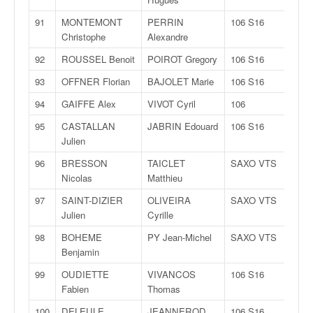
91
MONTEMONT
PERRIN
106 S16
Christophe
Alexandre
92
ROUSSEL Benoit
POIROT Gregory
106 S16
93
OFFNER Florian
BAJOLET Marie
106 S16
94
GAIFFE Alex
VIVOT Cyril
106
95
CASTALLAN
JABRIN Edouard
106 S16
Julien
96
BRESSON
TAICLET
SAXO VTS
Nicolas
Matthieu
97
SAINT-DIZIER
OLIVEIRA
SAXO VTS
Julien
Cyrille
98
BOHEME
PY Jean-Michel
SAXO VTS
Benjamin
99
OUDIETTE
VIVANCOS
106 S16
Fabien
Thomas
100
DELEULE
JEANNEROD
106 S16