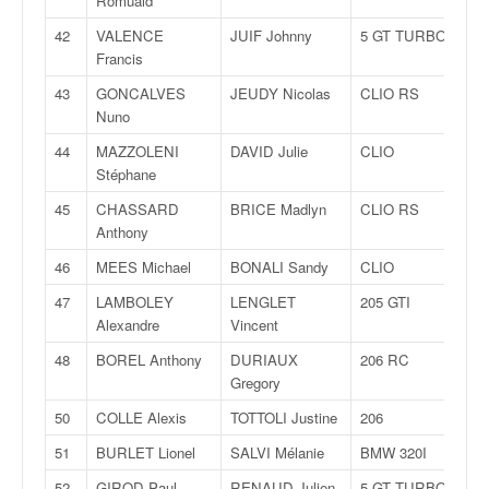
Romuald
u
t
42
VALENCE
JUIF Johnny
5 GT TURBO
e
Francis
l
43
GONCALVES
JEUDY Nicolas
CLIO RS
'
Nuno
a
c
44
MAZZOLENI
DAVID Julie
CLIO
t
Stéphane
u
45
CHASSARD
BRICE Madlyn
CLIO RS
a
Anthony
l
i
46
MEES Michael
BONALI Sandy
CLIO
t
47
LAMBOLEY
LENGLET
205 GTI
é
Alexandre
Vincent
d
e
48
BOREL Anthony
DURIAUX
206 RC
l
Gregory
a
50
COLLE Alexis
TOTTOLI Justine
206
c
o
51
BURLET Lionel
SALVI Mélanie
BMW 320I
u
52
GIROD Paul
RENAUD Julien
5 GT TURBO