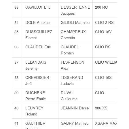
o
33
GAVILLOT Eric
DESSERTENNE
206 RC
u
Jacques
p
e
34
DOLE Antoine
GILIOLI Matthieu
CLIO 2 RS
d
35
DUSSOUILLEZ
CHAMPREUX
CLIO 16V
e
Florent
Corentin
F
r
36
GLAUDEL Eric
GLAUDEL
CLIO RS
a
Romain
n
37
LELANDAIS
FLORENSON
CLIO WILLIAMS
c
Jérémy
Alex
e
e
38
CREVOISIER
TISSERAND
CLIO 16S
t
Joël
Ludovic
a
39
DUCHENE
DUVAL
CLIO
u
Pierre-Emile
Guillaume
s
s
40
LEUVREY
JEANNIN Daniel
306 XSI
i
Roland
t
41
GAUTHIER
GABRY Mathieu
XSARA MAXI
o