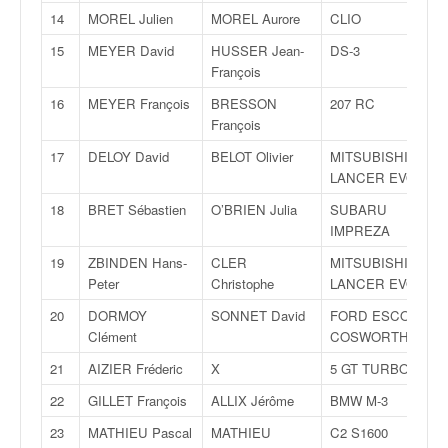
q
14
MOREL Julien
MOREL Aurore
CLIO
u
e
15
MEYER David
HUSSER Jean-
DS-3
r
François
a
16
MEYER François
BRESSON
207 RC
l
François
l
y
17
DELOY David
BELOT Olivier
MITSUBISHI
e
LANCER EVO 9
d
18
BRET Sébastien
O’BRIEN Julia
SUBARU
u
IMPREZA
W
R
19
ZBINDEN Hans-
CLER
MITSUBISHI
C
Peter
Christophe
LANCER EVO 9
,
20
DORMOY
SONNET David
FORD ESCORT
d
Clément
COSWORTH
e
l
21
AIZIER Fréderic
X
5 GT TURBO
'
22
GILLET François
ALLIX Jérôme
BMW M-3
E
R
23
MATHIEU Pascal
MATHIEU
C2 S1600