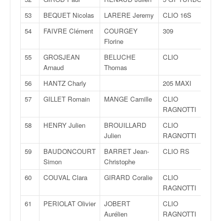
r
s
53
BEQUET Nicolas
LARERE Jeremy
CLIO 16S
e
d
54
FAIVRE Clément
COURGEY
309
e
Florine
c
55
GROSJEAN
BELUCHE
CLIO
ô
Arnaud
Thomas
t
e
56
HANTZ Charly
205 MAXI
e
57
GILLET Romain
MANGE Camille
CLIO
t
RAGNOTTI
d
u
58
HENRY Julien
BROUILLARD
CLIO
s
Julien
RAGNOTTI
l
59
BAUDONCOURT
BARRET Jean-
CLIO RS
a
Simon
Christophe
l
o
60
COUVAL Clara
GIRARD Coralie
CLIO
m
RAGNOTTI
61
PERIOLAT Olivier
JOBERT
CLIO
Aurélien
RAGNOTTI