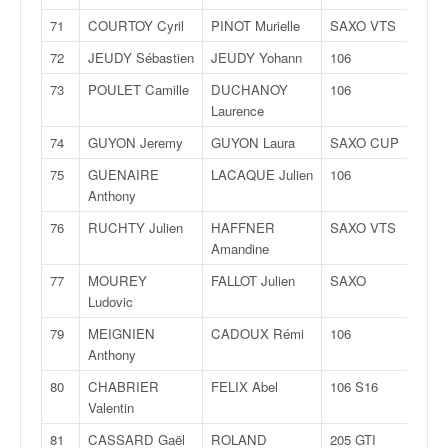
71
COURTOY Cyril
PINOT Murielle
SAXO VTS
72
JEUDY Sébastien
JEUDY Yohann
106
73
POULET Camille
DUCHANOY
106
Laurence
74
GUYON Jeremy
GUYON Laura
SAXO CUP
75
GUENAIRE
LACAQUE Julien
106
Anthony
76
RUCHTY Julien
HAFFNER
SAXO VTS
Amandine
77
MOUREY
FALLOT Julien
SAXO
Ludovic
79
MEIGNIEN
CADOUX Rémi
106
Anthony
80
CHABRIER
FELIX Abel
106 S16
Valentin
81
CASSARD Gaël
ROLAND
205 GTI