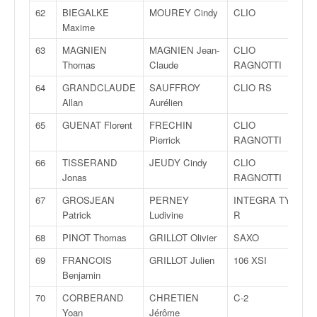
62
BIEGALKE
MOUREY Cindy
CLIO
Maxime
63
MAGNIEN
MAGNIEN Jean-
CLIO
Thomas
Claude
RAGNOTTI
64
GRANDCLAUDE
SAUFFROY
CLIO RS
Allan
Aurélien
65
GUENAT Florent
FRECHIN
CLIO
Pierrick
RAGNOTTI
66
TISSERAND
JEUDY Cindy
CLIO
Jonas
RAGNOTTI
67
GROSJEAN
PERNEY
INTEGRA TYPE
Patrick
Ludivine
R
68
PINOT Thomas
GRILLOT Olivier
SAXO
69
FRANCOIS
GRILLOT Julien
106 XSI
Benjamin
70
CORBERAND
CHRETIEN
C-2
Yoan
Jérôme