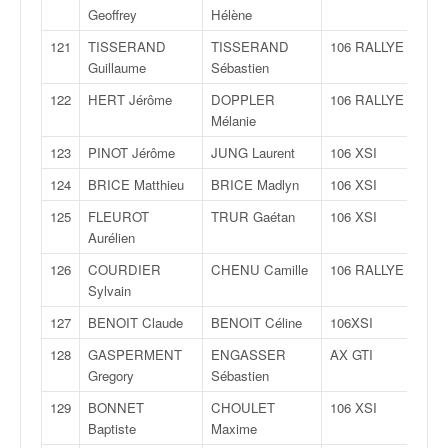
Geoffrey
Hélène
121
TISSERAND
TISSERAND
106 RALLYE
Guillaume
Sébastien
122
HERT Jérôme
DOPPLER
106 RALLYE
Mélanie
123
PINOT Jérôme
JUNG Laurent
106 XSI
124
BRICE Matthieu
BRICE Madlyn
106 XSI
125
FLEUROT
TRUR Gaétan
106 XSI
Aurélien
126
COURDIER
CHENU Camille
106 RALLYE
Sylvain
127
BENOIT Claude
BENOIT Céline
106XSI
128
GASPERMENT
ENGASSER
AX GTI
Gregory
Sébastien
129
BONNET
CHOULET
106 XSI
Baptiste
Maxime