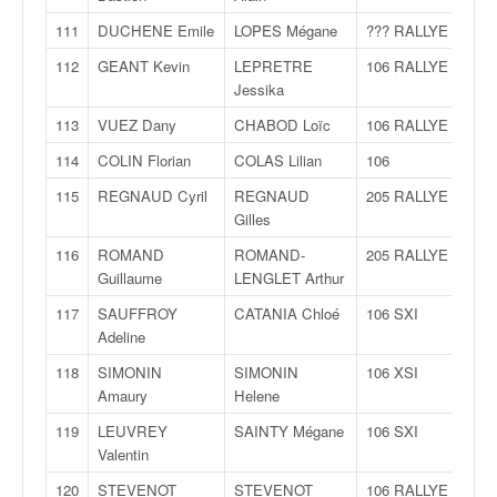
111
DUCHENE Emile
LOPES Mégane
??? RALLYE
112
GEANT Kevin
LEPRETRE
106 RALLYE
Jessika
113
VUEZ Dany
CHABOD Loïc
106 RALLYE
114
COLIN Florian
COLAS Lilian
106
115
REGNAUD Cyril
REGNAUD
205 RALLYE
Gilles
116
ROMAND
ROMAND-
205 RALLYE
Guillaume
LENGLET Arthur
117
SAUFFROY
CATANIA Chloé
106 SXI
Adeline
118
SIMONIN
SIMONIN
106 XSI
Amaury
Helene
119
LEUVREY
SAINTY Mégane
106 SXI
Valentin
120
STEVENOT
STEVENOT
106 RALLYE