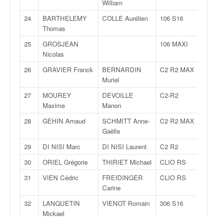
C
William
,
24
BARTHELEMY
COLLE Aurélien
106 S16
d
Thomas
u
c
25
GROSJEAN
106 MAXI
h
Nicolas
a
26
GRAVIER Franck
BERNARDIN
C2 R2 MAX
m
Muriel
p
i
27
MOUREY
DEVOILLE
C2-R2
o
Maxime
Manon
n
28
GEHIN Arnaud
SCHMITT Anne-
C2 R2 MAX
n
Gaëlle
a
t
29
DI NISI Marc
DI NISI Laurent
C2 R2
e
t
30
ORIEL Grégorie
THIRIET Michael
CLIO RS
d
31
VIEN Cédric
FREIDINGER
CLIO RS
e
Carine
l
a
32
LANQUETIN
VIENOT Romain
306 S16
c
Mickael