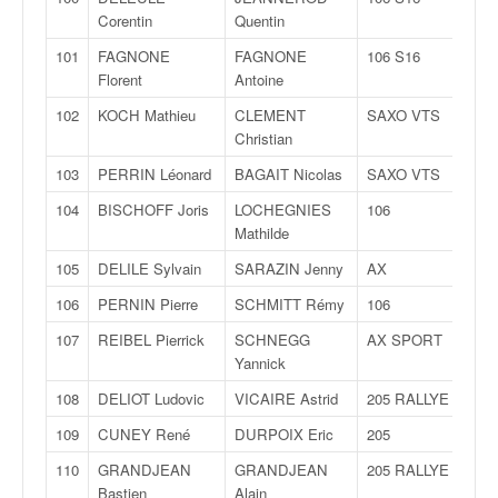
Corentin
Quentin
101
FAGNONE
FAGNONE
106 S16
Florent
Antoine
102
KOCH Mathieu
CLEMENT
SAXO VTS
Christian
103
PERRIN Léonard
BAGAIT Nicolas
SAXO VTS
104
BISCHOFF Joris
LOCHEGNIES
106
Mathilde
105
DELILE Sylvain
SARAZIN Jenny
AX
106
PERNIN Pierre
SCHMITT Rémy
106
107
REIBEL Pierrick
SCHNEGG
AX SPORT
Yannick
108
DELIOT Ludovic
VICAIRE Astrid
205 RALLYE
109
CUNEY René
DURPOIX Eric
205
110
GRANDJEAN
GRANDJEAN
205 RALLYE
Bastien
Alain