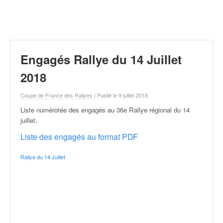
r
a
l
l
y
e
Engagés Rallye du 14 Juillet
:
N
2018
e
w
Coupe de France des Rallyes
| Publié le 9 juillet 2018
s
Liste numérotée des engagés au 36e Rallye régional du 14
,
juillet
.
r
é
Liste des engagés au format PDF
s
u
Rallye du 14 Juillet
l
t
a
t
s
,