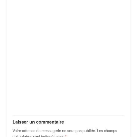
v
i
d
é
o
s
e
t
p
h
o
t
o
s
p
o
u
r
c
Laisser un commentaire
h
Votre adresse de messagerie ne sera pas publiée.
Les champs
a
obligatoires sont indiqués avec
*